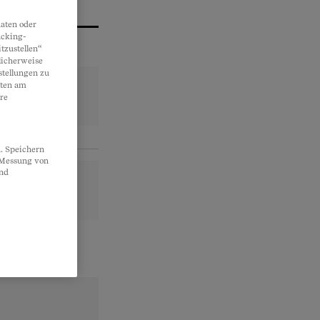
aten oder
acking-
tzustellen“
licherweise
stellungen zu
lten am
re
. Speichern
, Messung von
und