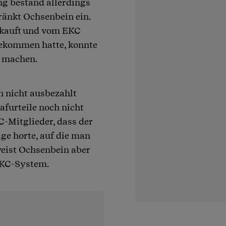
ng bestand allerdings
ränkt Ochsenbein ein.
gekauft und vom EKC
bekommen hatte, konnte
d machen.
h nicht ausbezahlt
afurteile noch nicht
-Mitglieder, dass der
äge horte, auf die man
eist Ochsenbein aber
 EKC-System.