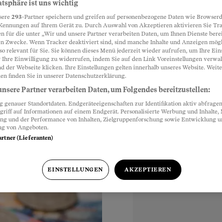
atsphäre ist uns wichtig
sere
293
-Partner speichern und greifen auf personenbezogene Daten wie Browserd
icht mehr
Kennungen auf Ihrem Gerät zu. Durch Auswahl von Akzeptieren aktivieren Sie Tr
Partnerinhalte
n für die unter „Wir und unsere Partner verarbeiten Daten, um Ihnen Dienste berei
n Zwecke. Wenn Tracker deaktiviert sind, sind manche Inhalte und Anzeigen mög
so relevant für Sie. Sie können dieses Menü jederzeit wieder aufrufen, um Ihre Ein
 Ihre Einwilligung zu widerrufen, indem Sie auf den Link Voreinstellungen verwa
des European Kings
d der Webseite klicken. Ihre Einstellungen gelten innerhalb unseres Website. Weite
en finden Sie in unserer Datenschutzerklärung.
chlagnahmten Geldern
nsere Partner verarbeiten Daten, um Folgendes bereitzustellen:
ere als königlich.
genauer Standortdaten. Endgeräteeigenschaften zur Identifikation aktiv abfragen
griff auf Informationen auf einem Endgerät. Personalisierte Werbung und Inhalte
ung und der Performance von Inhalten, Zielgruppenforschung sowie Entwicklung 
ng von Angeboten.
artner (Lieferanten)
EINSTELLUNGEN
AKZEPTIEREN