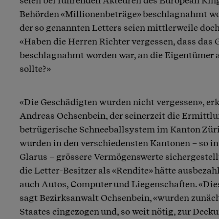
seien bei führenden Akteuren des European Kin
Behörden «Millionenbeträge» beschlagnahmt wo
der so genannten Letters seien mittlerweile doch
«Haben die Herren Richter vergessen, dass das Ge
beschlagnahmt worden war, an die Eigentümer 
sollte?»
«Die Geschädigten wurden nicht vergessen», erk
Andreas Ochsenbein, der seinerzeit die Ermittl
betrügerische Schneeballsystem im Kanton Züric
wurden in den verschiedensten Kantonen – so i
Glarus – grössere Vermögenswerte sichergestellt
die Letter-Besitzer als «Rendite» hätte ausbezah
auch Autos, Computer und Liegenschaften. «Di
sagt Bezirksanwalt Ochsenbein, «wurden zunäc
Staates eingezogen und, so weit nötig, zur Deck