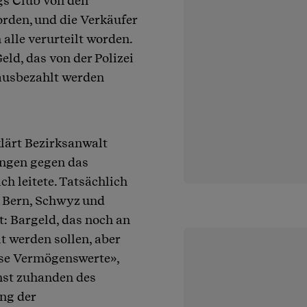
gs Club von den
rden, und die Verkäufer
 alle verurteilt worden.
ld, das von der Polizei
ausbezahlt werden
lärt Bezirksanwalt
ungen gegen das
h leitete. Tatsächlich
n Bern, Schwyz und
: Bargeld, das noch an
lt werden sollen, aber
ese Vermögenswerte»,
hst zuhanden des
ung der