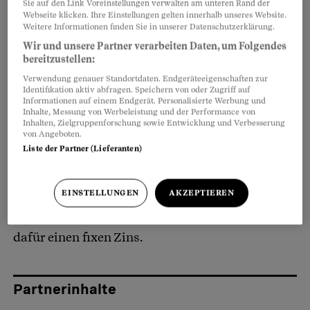
mit Negativzinsen – und es gab wieder
Zinsen
Sie auf den Link Voreinstellungen verwalten am unteren Rand der
Webseite klicken. Ihre Einstellungen gelten innerhalb unseres Website.
auf Spargeldern
. Auch auf Festgeld, der
Weitere Informationen finden Sie in unserer Datenschutzerklärung.
Alternative zum Sparkonto. Es kam zu einem
Wir und unsere Partner verarbeiten Daten, um Folgendes
kleinen Run, bestätigen die angefragten Banken.
bereitzustellen:
Die kleine Bank Avera spricht sogar von einer
Verwendung genauer Standortdaten. Endgeräteeigenschaften zur
Identifikation aktiv abfragen. Speichern von oder Zugriff auf
«Zunahme um das Fünffache».
Informationen auf einem Endgerät. Personalisierte Werbung und
Inhalte, Messung von Werbeleistung und der Performance von
Inhalten, Zielgruppenforschung sowie Entwicklung und Verbesserung
von Angeboten.
Anders als Sparzinsen reagiert Festgeld rasch
Liste der Partner (Lieferanten)
auf das Marktumfeld. Wenn die Zinsen steigen,
gibt es mehr Zins – und umgekehrt. Die
EINSTELLUNGEN
AKZEPTIEREN
Spielregeln sind klar: Man gibt einen fixen
Betrag für eine fixe Zeit an die Bank und erhält
dafür einen fixen Zins.
Partnerinhalte