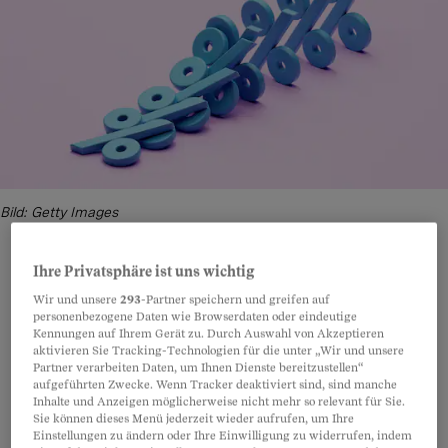
Bild: Getty Images
Ihre Privatsphäre ist uns wichtig
Wir und unsere
293
-Partner speichern und greifen auf
Teilen
Anhören
Merken
Kommentare
personenbezogene Daten wie Browserdaten oder eindeutige
Kennungen auf Ihrem Gerät zu. Durch Auswahl von Akzeptieren
aktivieren Sie Tracking-Technologien für die unter „Wir und unsere
Festgeld war klinisch tot. Die Wiedergeburt
Artikel teilen
Partner verarbeiten Daten, um Ihnen Dienste bereitzustellen“
aufgeführten Zwecke. Wenn Tracker deaktiviert sind, sind manche
fand im September 2022 statt. Die
Inhalte und Anzeigen möglicherweise nicht mehr so relevant für Sie.
Sie können dieses Menü jederzeit wieder aufrufen, um Ihre
Schweizerische Nationalbank machte Schluss
Einstellungen zu ändern oder Ihre Einwilligung zu widerrufen, indem