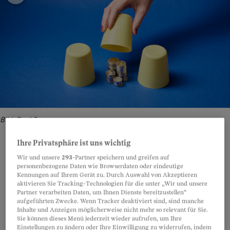
Bild: Paul Seewer
Ihre Privatsphäre ist uns wichtig
Wir und unsere
293
-Partner speichern und greifen auf
personenbezogene Daten wie Browserdaten oder eindeutige
Teilen
Anhören
Merken
Kommentare
Kennungen auf Ihrem Gerät zu. Durch Auswahl von Akzeptieren
aktivieren Sie Tracking-Technologien für die unter „Wir und unsere
Partner verarbeiten Daten, um Ihnen Dienste bereitzustellen“
Nach der Pensionierung muss man sich keine
Artikel teilen
aufgeführten Zwecke. Wenn Tracker deaktiviert sind, sind manche
Inhalte und Anzeigen möglicherweise nicht mehr so relevant für Sie.
grossen finanziellen Sorgen machen? Dieses
Sie können dieses Menü jederzeit wieder aufrufen, um Ihre
Versprechen ist unerfüllt an Johann Meili
Einstellungen zu ändern oder Ihre Einwilligung zu widerrufen, indem