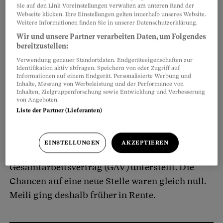
Sie auf den Link Voreinstellungen verwalten am unteren Rand der
vorbeigerauscht. Der mittlerweile 77-Jährige ist
Webseite klicken. Ihre Einstellungen gelten innerhalb unseres Website.
Weitere Informationen finden Sie in unserer Datenschutzerklärung.
alles andere als auf Rosen gebettet. Ein
Wir und unsere Partner verarbeiten Daten, um Folgendes
wesentlicher Grund: seine Pensionskasse.
bereitzustellen:
Verwendung genauer Standortdaten. Endgeräteeigenschaften zur
Meili, der in Wirklichkeit anders heisst,
Identifikation aktiv abfragen. Speichern von oder Zugriff auf
Informationen auf einem Endgerät. Personalisierte Werbung und
arbeitete 43 Jahre lang bei der Berner Hoch- und
Inhalte, Messung von Werbeleistung und der Performance von
Inhalten, Zielgruppenforschung sowie Entwicklung und Verbesserung
Tiefbaugenossenschaft (HTG), immer Vollzeit.
von Angeboten.
Als er 60 war, ging die Firma pleite. Er war ihr
Liste der Partner (Lieferanten)
letzter Angestellter. In der Baubranche gilt
eigentlich Rentenalter 60, aber nicht für Meili;
EINSTELLUNGEN
AKZEPTIEREN
denn sein Arbeitgeber war nicht dem
Gesamtarbeitsvertrag (GAV) unterstellt. Die
Chancen auf eine neue Stelle waren gleich null.
Meili ging deshalb früher in Rente.