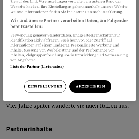
Sie auf den Link Voreinstellungen verwalten am unteren Rand der
Webseite klicken. Ihre Einstellungen gelten innerhalb unseres Website.
Weitere Informationen finden Sie in unserer Datenschutzerklärung.
«Mich kennen hier alle, ich bin die einzige
Artikel teilen
Wir und unsere Partner verarbeiten Daten, um Folgendes
Schweizerin», sagt Verena Manser. Die 43-
bereitzustellen:
Jährige lebt mit ihren beiden Kindern, 11 und 13,
Verwendung genauer Standortdaten. Endgeräteeigenschaften zur
Identifikation aktiv abfragen. Speichern von oder Zugriff auf
in einem kleinen Dorf in der Nähe von Florenz.
Informationen auf einem Endgerät. Personalisierte Werbung und
Inhalte, Messung von Werbeleistung und der Performance von
Inhalten, Zielgruppenforschung sowie Entwicklung und Verbesserung
von Angeboten.
Die gelernte Kauffrau arbeitete nach ihrer Lehre
Liste der Partner (Lieferanten)
im Eventbereich und interessierte sich für
Sprachen und fremde Länder. Mit 21 Jahren ging
EINSTELLUNGEN
AKZEPTIEREN
sie für einen Sprachaufenthalt nach Florenz.
Dort lernte sie ihren damaligen Partner kennen.
Vier Jahre später wanderte sie nach Italien aus.
Partnerinhalte