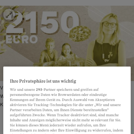
Ihre Privatsphäre ist uns wichtig
Verena Manser (Name geändert) und ihre Kinder essen am
Wir und unsere
293
-Partner speichern und greifen auf
personenbezogene Daten wie Browserdaten oder eindeutige
Wochenende gern auswärts – Pizza steht bei ihnen hoch im
Kennungen auf Ihrem Gerät zu. Durch Auswahl von Akzeptieren
Kurs (Symbolbild).
Bild: Freepik – Illustration: Joël Borter
aktivieren Sie Tracking-Technologien für die unter „Wir und unsere
Partner verarbeiten Daten, um Ihnen Dienste bereitzustellen“
aufgeführten Zwecke. Wenn Tracker deaktiviert sind, sind manche
Inhalte und Anzeigen möglicherweise nicht mehr so relevant für Sie.
Sie können dieses Menü jederzeit wieder aufrufen, um Ihre
Einstellungen zu ändern oder Ihre Einwilligung zu widerrufen, indem
Teilen
Anhören
Merken
Kommentare