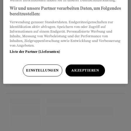
zusätzlich für «Hotellerie und Pflege halbprivat»
Wir und unsere Partner verarbeiten Daten, um Folgendes
verrechnet wurden, die der Allgemeinpatient
bereitzustellen:
nicht zahlen musste. «Mir ist nicht klar, welche
Verwendung genauer Standortdaten. Endgeräteeigenschaften zur
Leistungen ich dafür erhielt.»
Identifikation aktiv abfragen. Speichern von oder Zugriff auf
Informationen auf einem Endgerät. Personalisierte Werbung und
Inhalte, Messung von Werbeleistung und der Performance von
Inhalten, Zielgruppenforschung sowie Entwicklung und Verbesserung
von Angeboten.
Partnerinhalte
Liste der Partner (Lieferanten)
EINSTELLUNGEN
AKZEPTIEREN