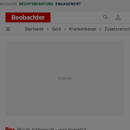
MAGAZIN
RECHTSBERATUNG
ENGAGEMENT
Startseite
Geld
Krankenkasse
Zusatzversic
Privat, halbprivat – was bringts?