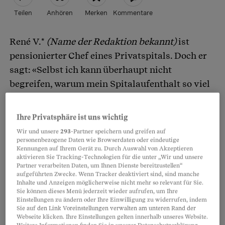
Teilen
Anhören
Merken
Kommentare
René V.*
(Name der Redaktion bekannt)
ist
Artikel teilen
pensionierter Chef eines Privatspitals. Doch er
sagt: «Selbst ich kann überhaupt nicht
begreifen, warum mein Spitalaufenthalt so viel
gekostet hat. Der Rechnungsbetrag ist meiner
Ansicht nach übertrieben.»
Ihre Privatsphäre ist uns wichtig
Wir und unsere
293
-Partner speichern und greifen auf
personenbezogene Daten wie Browserdaten oder eindeutige
René V. ist 82 und halbprivat versichert. Wegen
Kennungen auf Ihrem Gerät zu. Durch Auswahl von Akzeptieren
Corona musste er für zwei Wochen ins
aktivieren Sie Tracking-Technologien für die unter „Wir und unsere
Partner verarbeiten Daten, um Ihnen Dienste bereitzustellen“
Lindenhofspital in Bern. «Ich lag in einem
aufgeführten Zwecke. Wenn Tracker deaktiviert sind, sind manche
Inhalte und Anzeigen möglicherweise nicht mehr so relevant für Sie.
Zweierzimmer, das ich mit einem
Sie können dieses Menü jederzeit wieder aufrufen, um Ihre
allgemeinversicherten Patienten teilen musste.»
Einstellungen zu ändern oder Ihre Einwilligung zu widerrufen, indem
Sie auf den Link Voreinstellungen verwalten am unteren Rand der
Er fragt sich, warum ihm 1300 Franken
Webseite klicken. Ihre Einstellungen gelten innerhalb unseres Website.
Weitere Informationen finden Sie in unserer Datenschutzerklärung.