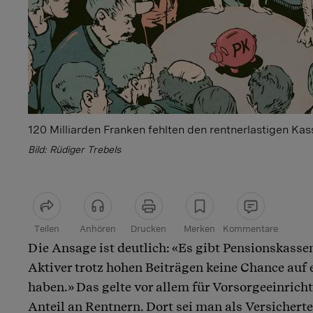
120 Milliarden Franken fehlten den rentnerlastigen Kass
Bild: Rüdiger Trebels
Teilen
Anhören
Drucken
Merken
Kommentare
Die Ansage ist deutlich: «Es gibt Pensionskassen
Artikel teilen
Aktiver trotz hohen Beiträgen keine Chance auf
haben.» Das gelte vor allem für Vorsorgeeinric
Anteil an Rentnern. Dort sei man als Versicherte