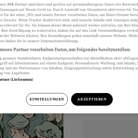
sere
293
-Partner speichern und greifen auf personenbezogene Daten wie Browserd
Kennungen auf Ihrem Gerät zu. Durch Auswahl von Akzeptieren aktivieren Sie Tr
n für die unter „Wir und unsere Partner verarbeiten Daten, um Ihnen Dienste berei
Partnerinhalte
n Zwecke. Wenn Tracker deaktiviert sind, sind manche Inhalte und Anzeigen mög
so relevant für Sie. Sie können dieses Menü jederzeit wieder aufrufen, um Ihre Ein
erkasse. Wer dort
 Ihre Einwilligung zu widerrufen, indem Sie auf den Link Voreinstellungen verwa
d der Webseite klicken. Ihre Einstellungen gelten innerhalb unseres Website. Weite
zt erst recht.
en finden Sie in unserer Datenschutzerklärung.
nsere Partner verarbeiten Daten, um Folgendes bereitzustellen:
genauer Standortdaten. Endgeräteeigenschaften zur Identifikation aktiv abfragen
griff auf Informationen auf einem Endgerät. Personalisierte Werbung und Inhalte
ung und der Performance von Inhalten, Zielgruppenforschung sowie Entwicklung 
ng von Angeboten.
artner (Lieferanten)
EINSTELLUNGEN
AKZEPTIEREN