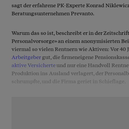
sagt der erfahrene PK-Experte Konrad Niklewic
Beratungsunternehmen Prevanto.
Warum das so ist, beschreibt er in der Zeitschrif
Personalvorsorge» an einem anonymisierten Beis
viermal so vielen Rentnern wie Aktiven: Vor 40 J
Arbeitgeber
gut, die firmeneigene Pensionskass
aktive Versicherte
und nur eine Handvoll Rentne
Produktion ins Ausland verlagert, der Personalb
schrumpfte, und die Firma geriet in Schieflage.