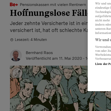
Wir und un
Pensionskassen mit vielen Rentnern
eindeutige 
Hoffnungslose Fälle
Technologie
aufgeführte
nicht mehr 
Jeder zehnte Versicherte ist in einer Rentn
ändern oder
unteren Ran
versichert ist, hat oft schlechte Karten – jet
Information
Lesezeit: 4 Minuten
Wir und u
Verwendung 
von oder Zu
Bernhard Raos
Werbeleist
Veröffentlicht
am 11. Mai 2020 - 16:15 Uhr
Verbesseru
Liste der P