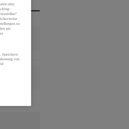
aten oder
acking-
tzustellen“
licherweise
stellungen zu
lten am
re
. Speichern
, Messung von
und