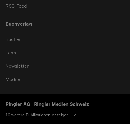
RSS-Feed
Buchverlag
Bücher
Team
Newsletter
Medien
Ringier AG | Ringier Medien Schweiz
16
weitere Publikationen Anzeigen