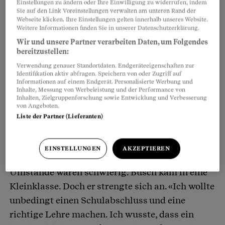
Einstellungen zu ändern oder Ihre Einwilligung zu widerrufen, indem
Sie auf den Link Voreinstellungen verwalten am unteren Rand der
Endlich
den ersten Lohn auf dem Konto
– David
Artikel teilen
Webseite klicken. Ihre Einstellungen gelten innerhalb unseres Website.
Weitere Informationen finden Sie in unserer Datenschutzerklärung.
Busch hat es geschafft! Ein Meilenstein für den
Wir und unsere Partner verarbeiten Daten, um Folgendes
Zwanzigjährigen. Vor kurzem hat er seine
bereitzustellen:
Malerlehre abgeschlossen und einen Job
Verwendung genauer Standortdaten. Endgeräteeigenschaften zur
gefunden. Nur temporär, aber immerhin.
Identifikation aktiv abfragen. Speichern von oder Zugriff auf
Informationen auf einem Endgerät. Personalisierte Werbung und
Inhalte, Messung von Werbeleistung und der Performance von
Inhalten, Zielgruppenforschung sowie Entwicklung und Verbesserung
Für Busch alles andere als selbstverständlich:
von Angeboten.
Als jüngstes von vier Geschwistern kam er mit
Liste der Partner (Lieferanten)
sieben Jahren ins Heim. Wir haben seinen
Namen geändert. Seine Eltern hatten sich vor
EINSTELLUNGEN
AKZEPTIEREN
seiner Geburt getrennt, die finanziellen
Umstände waren schwierig. Busch kam in eine
Kleinklasse. Doch er strengte sich an. «Ich wollte
unbedingt einen Schulabschluss und eine
richtige Lehre machen. Ich wusste, dass ein