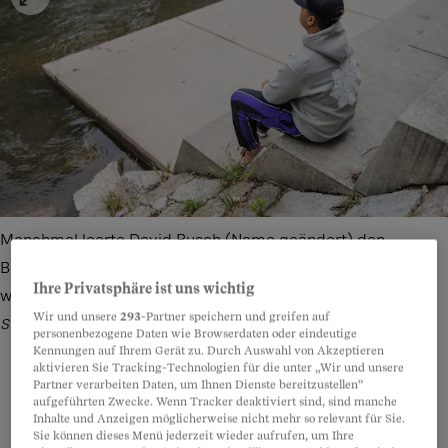
Manchmal leerte David Busch (Name geändert) den
Briefkasten zwei Wochen lang nicht – weil er wusste, dass
Ihre Privatsphäre ist uns wichtig
wieder eine Vorladung vom Betreibungsamt darin lag.
Bild:
Wir und unsere
293
-Partner speichern und greifen auf
Stefan Bohrer
personenbezogene Daten wie Browserdaten oder eindeutige
Kennungen auf Ihrem Gerät zu. Durch Auswahl von Akzeptieren
aktivieren Sie Tracking-Technologien für die unter „Wir und unsere
Partner verarbeiten Daten, um Ihnen Dienste bereitzustellen“
aufgeführten Zwecke. Wenn Tracker deaktiviert sind, sind manche
Inhalte und Anzeigen möglicherweise nicht mehr so relevant für Sie.
Teilen
Anhören
Merken
Kommentare
Sie können dieses Menü jederzeit wieder aufrufen, um Ihre