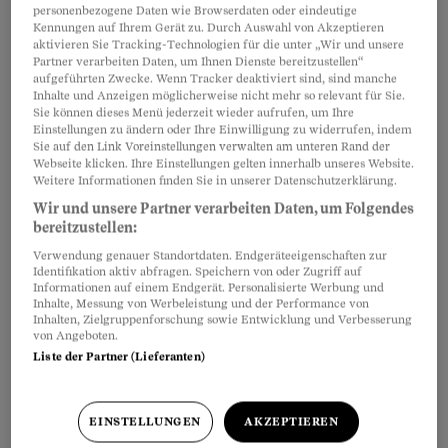
personenbezogene Daten wie Browserdaten oder eindeutige
Diese Punkte sollten Gläubiger bezüglich
Kennungen auf Ihrem Gerät zu. Durch Auswahl von Akzeptieren
aktivieren Sie Tracking-Technologien für die unter „Wir und unsere
Privatdarlehen abklären:
Partner verarbeiten Daten, um Ihnen Dienste bereitzustellen“
aufgeführten Zwecke. Wenn Tracker deaktiviert sind, sind manche
Inhalte und Anzeigen möglicherweise nicht mehr so relevant für Sie.
Darf ich jemandem Geld leihen?
Sie können dieses Menü jederzeit wieder aufrufen, um Ihre
Einstellungen zu ändern oder Ihre Einwilligung zu widerrufen, indem
Sie auf den Link Voreinstellungen verwalten am unteren Rand der
Ist ein Darlehensvertrag zwingend?
Webseite klicken. Ihre Einstellungen gelten innerhalb unseres Website.
Weitere Informationen finden Sie in unserer Datenschutzerklärung.
Was muss darin stehen?
Wir und unsere Partner verarbeiten Daten, um Folgendes
bereitzustellen:
Müssen wir damit zum Notariat?
Verwendung genauer Standortdaten. Endgeräteeigenschaften zur
Identifikation aktiv abfragen. Speichern von oder Zugriff auf
Sollte man Zinsen verlangen?
Informationen auf einem Endgerät. Personalisierte Werbung und
Inhalte, Messung von Werbeleistung und der Performance von
Inhalten, Zielgruppenforschung sowie Entwicklung und Verbesserung
Wie soll man die Rückzahlung regeln?
von Angeboten.
Liste der Partner (Lieferanten)
Ich will das Geld nicht zurück – was tun?
Wie muss ein Darlehen versteuert werden?
EINSTELLUNGEN
AKZEPTIEREN