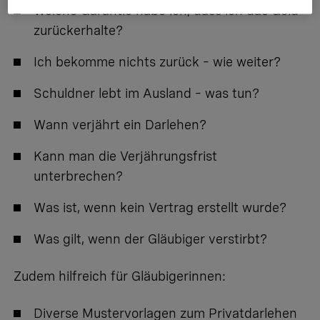
Welche Garantie habe ich, dass ich das Geld
zurückerhalte?
Ich bekomme nichts zurück – wie weiter?
Schuldner lebt im Ausland – was tun?
Wann verjährt ein Darlehen?
Kann man die Verjährungsfrist
unterbrechen?
Was ist, wenn kein Vertrag erstellt wurde?
Was gilt, wenn der Gläubiger verstirbt?
Zudem hilfreich für Gläubigerinnen:
Diverse Mustervorlagen zum Privatdarlehen