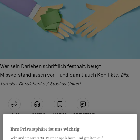
Wer sein Darlehen schriftlich festhält, beugt
Missverständnissen vor – und damit auch Konflikte.
Bild:
Yaroslav Danylchenko / Stocksy United
Teilen
Anhören
Merken
Kommentare
Ihre Privatsphäre ist uns wichtig
Artikel teilen
Übersicht zum Ratgeber
Wir und unsere
293
-Partner speichern und greifen auf