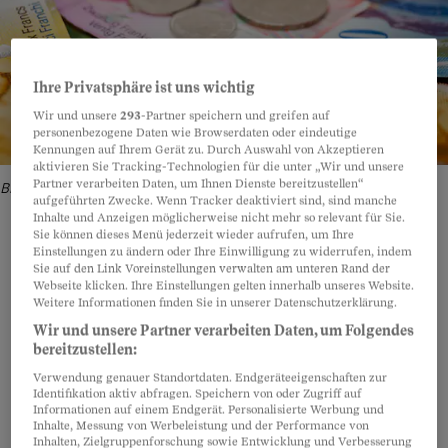
Ihre Privatsphäre ist uns wichtig
Wir und unsere
293
-Partner speichern und greifen auf
personenbezogene Daten wie Browserdaten oder eindeutige
Kennungen auf Ihrem Gerät zu. Durch Auswahl von Akzeptieren
aktivieren Sie Tracking-Technologien für die unter „Wir und unsere
Partner verarbeiten Daten, um Ihnen Dienste bereitzustellen“
Bild: Getty Images
aufgeführten Zwecke. Wenn Tracker deaktiviert sind, sind manche
Inhalte und Anzeigen möglicherweise nicht mehr so relevant für Sie.
Sie können dieses Menü jederzeit wieder aufrufen, um Ihre
Einstellungen zu ändern oder Ihre Einwilligung zu widerrufen, indem
Sie auf den Link Voreinstellungen verwalten am unteren Rand der
Webseite klicken. Ihre Einstellungen gelten innerhalb unseres Website.
Teilen
Anhören
Merken
Kommentare
Weitere Informationen finden Sie in unserer Datenschutzerklärung.
Wir und unsere Partner verarbeiten Daten, um Folgendes
Sie haben Anspruch auf einen Vorschuss der
Artikel teilen
bereitzustellen:
Arbeitslosenkasse – sofern Sie Ihre
Verwendung genauer Standortdaten. Endgeräteeigenschaften zur
Identifikation aktiv abfragen. Speichern von oder Zugriff auf
Berechtigung mit den nötigen Unterlagen
Informationen auf einem Endgerät. Personalisierte Werbung und
glaubhaft machen können. Setzen Sie daher alles
Inhalte, Messung von Werbeleistung und der Performance von
Inhalten, Zielgruppenforschung sowie Entwicklung und Verbesserung