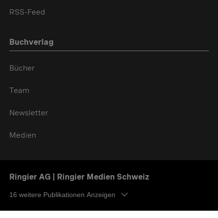
RSS-Feed
Buchverlag
Bücher
Team
Newsletter
Medien
Ringier AG | Ringier Medien Schweiz
16
weitere Publikationen Anzeigen