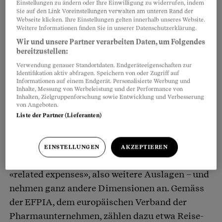
Einstellungen zu ändern oder Ihre Einwilligung zu widerrufen, indem
hier Transparenz schaffen. Dennoch finden
Sie auf den Link Voreinstellungen verwalten am unteren Rand der
Pharmakonzerne immer wieder Mittel,
Webseite klicken. Ihre Einstellungen gelten innerhalb unseres Website.
Weitere Informationen finden Sie in unserer Datenschutzerklärung.
Ärztinnen und Professoren auf verschlungenen
Wir und unsere Partner verarbeiten Daten, um Folgendes
Wegen Gelder zu überweisen. Und niemand
bereitzustellen:
weiss, wofür eigentlich.
Verwendung genauer Standortdaten. Endgeräteeigenschaften zur
Identifikation aktiv abfragen. Speichern von oder Zugriff auf
Informationen auf einem Endgerät. Personalisierte Werbung und
Inhalte, Messung von Werbeleistung und der Performance von
Ein Beispiel sind Reise- und
Inhalten, Zielgruppenforschung sowie Entwicklung und Verbesserung
Übernachtungsspesen. Oft sind das wenige
von Angeboten.
Liste der Partner (Lieferanten)
Hundert Franken. Doch nicht so, wenn
renommierte Professorinnen und Kaderärzte für
Pharmakonzerne beratend tätig sind oder
EINSTELLUNGEN
AKZEPTIEREN
Vorträge halten. Hier tragen Spesen den Titel
«related expenses», also weitere Auslagen – und
nehmen ganz andere Dimensionen an. Gemäss
der EFPIA, dem europäischen Verband der
Pharmaunternehmen, zählen dazu etwa Reise-