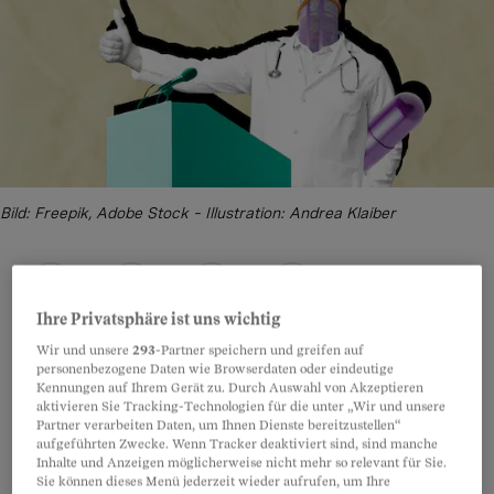
Bild: Freepik, Adobe Stock – Illustration: Andrea Klaiber
Ihre Privatsphäre ist uns wichtig
Teilen
Anhören
Merken
Kommentare
Wir und unsere
293
-Partner speichern und greifen auf
personenbezogene Daten wie Browserdaten oder eindeutige
Die Pharmaindustrie verspricht, Zahlungen an
Artikel teilen
Kennungen auf Ihrem Gerät zu. Durch Auswahl von Akzeptieren
aktivieren Sie Tracking-Technologien für die unter „Wir und unsere
Ärztinnen, Spitäler und andere Akteure der
Partner verarbeiten Daten, um Ihnen Dienste bereitzustellen“
Gesundheitsbranche offenzulegen – der
aufgeführten Zwecke. Wenn Tracker deaktiviert sind, sind manche
Inhalte und Anzeigen möglicherweise nicht mehr so relevant für Sie.
sogenannte Pharma-Kooperations-Kodex soll
Sie können dieses Menü jederzeit wieder aufrufen, um Ihre