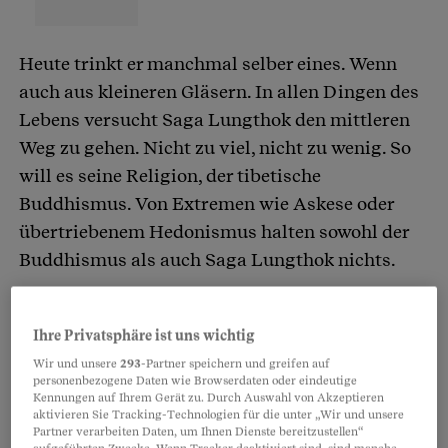
Heute trinkt er manchmal selber eines. Wenn
auch aus kleineren Gläsern. In allen Dingen des
Lebens versucht Saga Lungthok den mittleren
Weg zu gehen. Nicht zu viel, nicht zu wenig. So
will es seine Religion, der tibetische
Buddhismus. Von Extremen wie Askese oder
übertriebenem Hedonismus halten sowohl der
Buddhismus als auch Saga Lungthok nichts.
Fahle Sonnenstrahlen fallen an diesem
Ihre Privatsphäre ist uns wichtig
Sonntagnachmittag ins Wohnzimmer der
Wir und unsere
293
-Partner speichern und greifen auf
Familie Lungthok. Am Balkongeländer flattern
personenbezogene Daten wie Browserdaten oder eindeutige
Kennungen auf Ihrem Gerät zu. Durch Auswahl von Akzeptieren
bunte Gebetsfahnen. Die Liebe zur tibetischen
aktivieren Sie Tracking-Technologien für die unter „Wir und unsere
Kultur ist in der hellen Maisonnettewohnung im
Partner verarbeiten Daten, um Ihnen Dienste bereitzustellen“