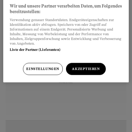
orthografisch. Er schreibt sich nicht etwa
Wir und unsere Partner verarbeiten Daten, um Folgendes
bereitzustellen:
«Gingko». Nein, ätsch, falsch, «Ginkgo» – und
Verwendung genauer Standortdaten. Endgeräteeigenschaften zur
das bloss, weil ein deutscher Botaniker im Jahr
Identifikation aktiv abfragen. Speichern von oder Zugriff auf
1712 einen Schreibfehler machte.
Informationen auf einem Endgerät. Personalisierte Werbung und
Inhalte, Messung von Werbeleistung und der Performance von
Inhalten, Zielgruppenforschung sowie Entwicklung und Verbesserung
von Angeboten.
Liste der Partner (Lieferanten)
EINSTELLUNGEN
AKZEPTIEREN