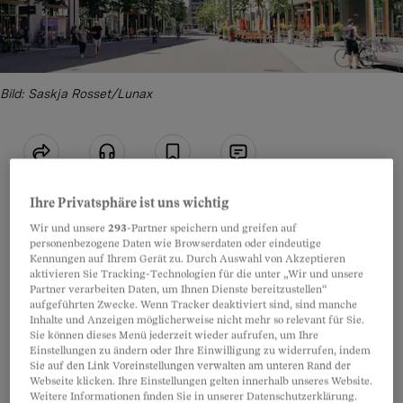
Bild: Saskja Rosset/Lunax
Teilen
Anhören
Merken
Kommentare
Ihre Privatsphäre ist uns wichtig
Wir und unsere
293
-Partner speichern und greifen auf
Artikel teilen
«Die Samen stinken penetrant nach
personenbezogene Daten wie Browserdaten oder eindeutige
Kennungen auf Ihrem Gerät zu. Durch Auswahl von Akzeptieren
Erbrochenem und ranziger Butter.»
aktivieren Sie Tracking-Technologien für die unter „Wir und unsere
Partner verarbeiten Daten, um Ihnen Dienste bereitzustellen“
aufgeführten Zwecke. Wenn Tracker deaktiviert sind, sind manche
Tagesanzeiger.ch, 13. April 2024
Inhalte und Anzeigen möglicherweise nicht mehr so relevant für Sie.
Sie können dieses Menü jederzeit wieder aufrufen, um Ihre
Einstellungen zu ändern oder Ihre Einwilligung zu widerrufen, indem
Sie auf den Link Voreinstellungen verwalten am unteren Rand der
Webseite klicken. Ihre Einstellungen gelten innerhalb unseres Website.
Dieser Baum ist eine Zumutung. Nur schon
Weitere Informationen finden Sie in unserer Datenschutzerklärung.