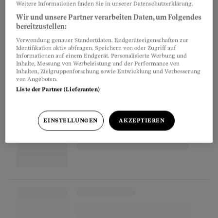
und Salz so lange mit Butter, Zucker, kandierten
Weitere Informationen finden Sie in unserer Datenschutzerklärung.
Früchten und Sultaninen malträtiert, bis am
Wir und unsere Partner verarbeiten Daten, um Folgendes
bereitzustellen:
Ende das Ergebnis ein «E» auf der Nutri-Score-
Verwendung genauer Standortdaten. Endgeräteeigenschaften zur
Lebensmittelampel erreicht und sich damit
Identifikation aktiv abfragen. Speichern von oder Zugriff auf
erfolgreich im gesundheitsgefährdenden
Informationen auf einem Endgerät. Personalisierte Werbung und
Inhalte, Messung von Werbeleistung und der Performance von
Bereich bewegt.
Inhalten, Zielgruppenforschung sowie Entwicklung und Verbesserung
von Angeboten.
Liste der Partner (Lieferanten)
Partnerinhalte
EINSTELLUNGEN
AKZEPTIEREN