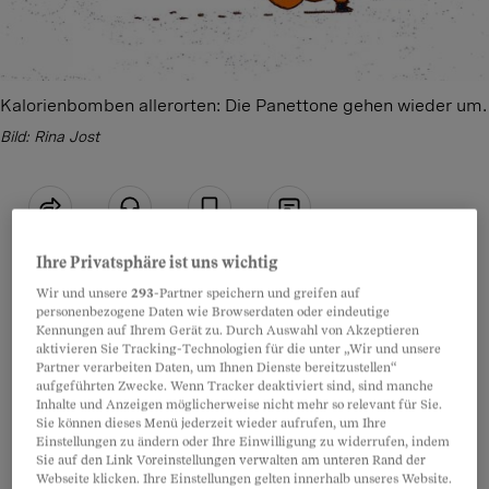
Kalorienbomben allerorten: Die Panettone gehen wieder um.
Bild: Rina Jost
Teilen
Anhören
Merken
Kommentare
Ihre Privatsphäre ist uns wichtig
Wir und unsere
293
-Partner speichern und greifen auf
Weihnachten rückt unaufhaltsam näher, und es
Artikel teilen
personenbezogene Daten wie Browserdaten oder eindeutige
Kennungen auf Ihrem Gerät zu. Durch Auswahl von Akzeptieren
drohen wieder allerorten diese puderzuckrigen
aktivieren Sie Tracking-Technologien für die unter „Wir und unsere
Riesengebäcke, auch Panettone genannt.
Partner verarbeiten Daten, um Ihnen Dienste bereitzustellen“
aufgeführten Zwecke. Wenn Tracker deaktiviert sind, sind manche
Inhalte und Anzeigen möglicherweise nicht mehr so relevant für Sie.
Sie können dieses Menü jederzeit wieder aufrufen, um Ihre
Für die aufgeblasenen Dinger werden völlig
Einstellungen zu ändern oder Ihre Einwilligung zu widerrufen, indem
brauchbare Zutaten wie Mehl, Hefe, Eier, Wasser
Sie auf den Link Voreinstellungen verwalten am unteren Rand der
Webseite klicken. Ihre Einstellungen gelten innerhalb unseres Website.