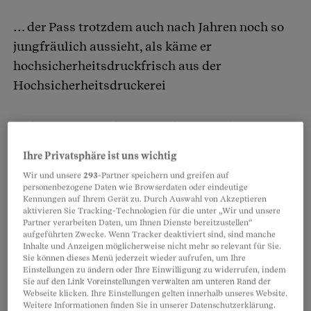
… der Pass trotzdem auch nach Jahren noch so
jungfräulich aussieht, als käme er
hochsicherheitsdruckfrisch aus der
Hochsicherheitsdruckerei
… du Leute in anderen Ländern so schampar
offen findest, freundlich, temperamentvoll und
Ihre Privatsphäre ist uns wichtig
zugleich entspannt – weil du es selbst nicht bist
Wir und unsere
293
-Partner speichern und greifen auf
personenbezogene Daten wie Browserdaten oder eindeutige
Kennungen auf Ihrem Gerät zu. Durch Auswahl von Akzeptieren
aktivieren Sie Tracking-Technologien für die unter „Wir und unsere
Partnerinhalte
Partner verarbeiten Daten, um Ihnen Dienste bereitzustellen“
aufgeführten Zwecke. Wenn Tracker deaktiviert sind, sind manche
Inhalte und Anzeigen möglicherweise nicht mehr so relevant für Sie.
Sie können dieses Menü jederzeit wieder aufrufen, um Ihre
Einstellungen zu ändern oder Ihre Einwilligung zu widerrufen, indem
Sie auf den Link Voreinstellungen verwalten am unteren Rand der
Webseite klicken. Ihre Einstellungen gelten innerhalb unseres Website.
Weitere Informationen finden Sie in unserer Datenschutzerklärung.