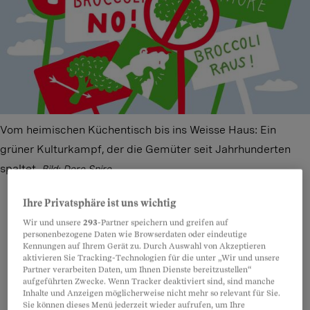
Vom heimischen Küchentisch bis ins Weisse Haus: Ein
grüner Kulturkampf, der die Gemüter seit Jahrhunderten
spaltet.
Bild: Doro Spiro
Ihre Privatsphäre ist uns wichtig
Wir und unsere
293
-Partner speichern und greifen auf
personenbezogene Daten wie Browserdaten oder eindeutige
Teilen
Anhören
Merken
Kommentare
Kennungen auf Ihrem Gerät zu. Durch Auswahl von Akzeptieren
aktivieren Sie Tracking-Technologien für die unter „Wir und unsere
Partner verarbeiten Daten, um Ihnen Dienste bereitzustellen“
Ein bisschen Schummeln gehört zur Erziehung.
Artikel teilen
aufgeführten Zwecke. Wenn Tracker deaktiviert sind, sind manche
Inhalte und Anzeigen möglicherweise nicht mehr so relevant für Sie.
Zum Beispiel
beim Essen
. Wenn die Kinder
Sie können dieses Menü jederzeit wieder aufrufen, um Ihre