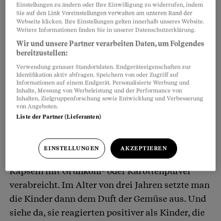
fragen, warum die Spaghettisauce braun ist
Einstellungen zu ändern oder Ihre Einwilligung zu widerrufen, indem
Sie auf den Link Voreinstellungen verwalten am unteren Rand der
statt rot, darf man auch mal notlügen: «Das
Webseite klicken. Ihre Einstellungen gelten innerhalb unseres Website.
passiert beim Kochen häufig.» Obwohl Mami
Weitere Informationen finden Sie in unserer Datenschutzerklärung.
Wir und unsere Partner verarbeiten Daten, um Folgendes
oder Papi genau wissen, woher die Farbe kommt:
bereitzustellen:
Sie pürieren ganz viel Broccoli und schmuggeln
Verwendung genauer Standortdaten. Endgeräteeigenschaften zur
ihn in die Sauce. Inzwischen hat sich die ganze
Identifikation aktiv abfragen. Speichern von oder Zugriff auf
Informationen auf einem Endgerät. Personalisierte Werbung und
Familie an die braune Pampe gewöhnt.
Inhalte, Messung von Werbeleistung und der Performance von
Inhalten, Zielgruppenforschung sowie Entwicklung und Verbesserung
von Angeboten.
Kinder und Gemüse, das ist eine
Liste der Partner (Lieferanten)
jahrtausendealte Feindschaft. Aber sie lässt sich
überwinden. Das zeigt auch eine aktuelle Studie:
EINSTELLUNGEN
AKZEPTIEREN
Frauen bekamen in der Schwangerschaft
Kapseln mit Grünkohl- oder Karottenpulver
verabreicht. Im Alter von drei Jahren setzte man
die Kinder dann dem Duft der Gemüse aus. Und
siehe da, sie reagierten positiver als Kinder, die