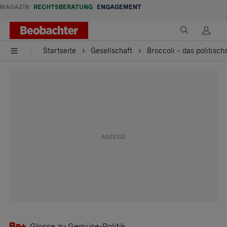
MAGAZIN
RECHTSBERATUNG
ENGAGEMENT
Startseite
Gesellschaft
Broccoli – das politisc
Glosse zu Gemüse-Politik