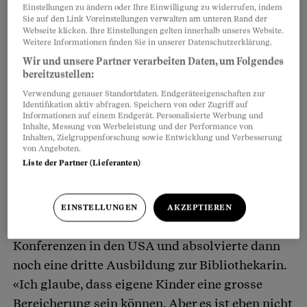
Einstellungen zu ändern oder Ihre Einwilligung zu widerrufen, indem
Merkmalen. Die anderen sind Wachstum,
Sie auf den Link Voreinstellungen verwalten am unteren Rand der
Bewegung, Stoffwechsel und Atmung.» Rutz hat
Webseite klicken. Ihre Einstellungen gelten innerhalb unseres Website.
Weitere Informationen finden Sie in unserer Datenschutzerklärung.
sich nie für oder gegen eine Karriere, für oder
Wir und unsere Partner verarbeiten Daten, um Folgendes
gegen Kinder entschieden. «Mich hat stets meine
bereitzustellen:
Neugierde angetrieben», erzählt sie.
Verwendung genauer Standortdaten. Endgeräteeigenschaften zur
Identifikation aktiv abfragen. Speichern von oder Zugriff auf
Informationen auf einem Endgerät. Personalisierte Werbung und
Inhalte, Messung von Werbeleistung und der Performance von
Als ihre Freundinnen häuslich wurden und
Inhalten, Zielgruppenforschung sowie Entwicklung und Verbesserung
Kinder bekamen, absolvierte die heute 68-
von Angeboten.
Liste der Partner (Lieferanten)
Jährige als Zweitausbildung ein
Biologiestudium, reiste mit Kommilitonen für
eine meeresbiologische Exkursion an die Adria,
EINSTELLUNGEN
AKZEPTIEREN
präsentierte Forschungsresultate an
Konferenzen in den USA und absolvierte dann
noch eine dritte Ausbildung zur Bibliothekarin.
«Ich glaube, dass eigene Kinder eine grosse
Bereicherung sein können. Aber es ist eben nicht