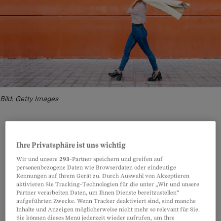
Bild: Getty Images
Ihre Privatsphäre ist uns wichtig
Teilen
Anhören
Merken
Kommentare
Wir und unsere
293
-Partner speichern und greifen auf
personenbezogene Daten wie Browserdaten oder eindeutige
Mit der Frage «Wie definiert sich Leben?»
Artikel teilen
Kennungen auf Ihrem Gerät zu. Durch Auswahl von Akzeptieren
aktivieren Sie Tracking-Technologien für die unter „Wir und unsere
konfrontierte Charlotte Rutz ihre Studierenden
Partner verarbeiten Daten, um Ihnen Dienste bereitzustellen“
gern gleich in der ersten Unterrichtsstunde.
aufgeführten Zwecke. Wenn Tracker deaktiviert sind, sind manche
Inhalte und Anzeigen möglicherweise nicht mehr so relevant für Sie.
«Fortpflanzung ist nur eines von fünf
Sie können dieses Menü jederzeit wieder aufrufen, um Ihre