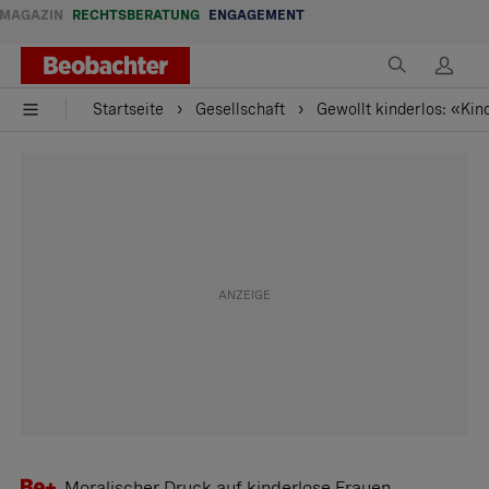
MAGAZIN
RECHTSBERATUNG
ENGAGEMENT
Startseite
Gesellschaft
Gewollt kinderlos: «Ki
Moralischer Druck auf kinderlose Frauen