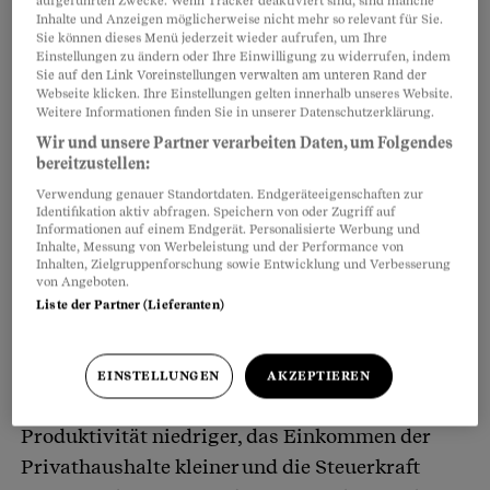
aufgeführten Zwecke. Wenn Tracker deaktiviert sind, sind manche
Inhalte und Anzeigen möglicherweise nicht mehr so relevant für Sie.
Sie können dieses Menü jederzeit wieder aufrufen, um Ihre
Einstellungen zu ändern oder Ihre Einwilligung zu widerrufen, indem
Sie auf den Link Voreinstellungen verwalten am unteren Rand der
Webseite klicken. Ihre Einstellungen gelten innerhalb unseres Website.
Weitere Informationen finden Sie in unserer Datenschutzerklärung.
Wir und unsere Partner verarbeiten Daten, um Folgendes
bereitzustellen:
Verwendung genauer Standortdaten. Endgeräteeigenschaften zur
Identifikation aktiv abfragen. Speichern von oder Zugriff auf
Informationen auf einem Endgerät. Personalisierte Werbung und
Gute Aussichten auch im zweiten Stock: Jutta
Inhalte, Messung von Werbeleistung und der Performance von
Inhalten, Zielgruppenforschung sowie Entwicklung und Verbesserung
und Rudolf Zoll, seit 1973 in Wattwil
von Angeboten.
Liste der Partner (Lieferanten)
Nirgends im Kanton St. Gallen gibt es heute
EINSTELLUNGEN
AKZEPTIEREN
weniger Arbeitsplätze pro Kopf, ist die
Produktivität niedriger, das Einkommen der
Privathaushalte kleiner und die Steuerkraft