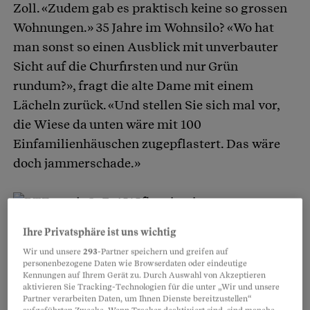
Zoll. «Zudem gab es praktisch keine so grossen
Wohnungen.» 35 Jahre im Wohnsilo? «Wo hat
man sonst so einen Ausblick mit unverbauter
Sicht auf die Churfirsten und nur Grün
rundum?», fragt die alte Dame mit einem
Lächeln zurück. «Und stellen Sie sich mal vor,
die Wiese da unten wäre mit 100
Einfamilienhäuschen zugepflastert. Das wäre
doch jammerschade.»
Ihre Privatsphäre ist uns wichtig
Partnerinhalte
Wir und unsere
293
-Partner speichern und greifen auf
personenbezogene Daten wie Browserdaten oder eindeutige
Kennungen auf Ihrem Gerät zu. Durch Auswahl von Akzeptieren
aktivieren Sie Tracking-Technologien für die unter „Wir und unsere
Partner verarbeiten Daten, um Ihnen Dienste bereitzustellen“