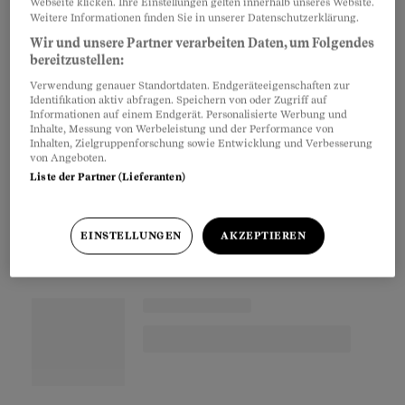
Webseite klicken. Ihre Einstellungen gelten innerhalb unseres Website.
Hochschule verweigert ihm die Einsicht in seine
Weitere Informationen finden Sie in unserer Datenschutzerklärung.
Resultate. Sein Name lautet tatsächlich anders.
Wir und unsere Partner verarbeiten Daten, um Folgendes
bereitzustellen:
Verwendung genauer Standortdaten. Endgeräteeigenschaften zur
Die Anthropologie-Prüfung fand im Januar an
Identifikation aktiv abfragen. Speichern von oder Zugriff auf
Informationen auf einem Endgerät. Personalisierte Werbung und
der Mathematisch-naturwissenschaftlichen
Inhalte, Messung von Werbeleistung und der Performance von
Inhalten, Zielgruppenforschung sowie Entwicklung und Verbesserung
Fakultät statt. Am Laptop arbeiteten sich die
von Angeboten.
Studierenden durch die anspruchsvollen Fragen.
Liste der Partner (Lieferanten)
Im März erhielt Hirschi das Resultat: Note 3,5.
EINSTELLUNGEN
AKZEPTIEREN
Partnerinhalte