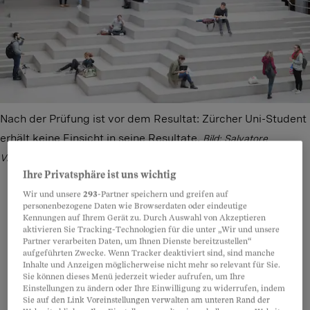
Nach der Prüfung ist vor dem Resultat: Zürcher Uni-Student
erhält keine Einsicht in seine Resultate.
Bild: Salvatore
Vinci/13Photo
Ihre Privatsphäre ist uns wichtig
Wir und unsere
293
-Partner speichern und greifen auf
personenbezogene Daten wie Browserdaten oder eindeutige
Kennungen auf Ihrem Gerät zu. Durch Auswahl von Akzeptieren
Teilen
Anhören
Merken
Kommentare
aktivieren Sie Tracking-Technologien für die unter „Wir und unsere
Partner verarbeiten Daten, um Ihnen Dienste bereitzustellen“
aufgeführten Zwecke. Wenn Tracker deaktiviert sind, sind manche
Aus eigenen Fehlern lernen. Das nahm sich
Artikel teilen
Inhalte und Anzeigen möglicherweise nicht mehr so relevant für Sie.
Sie können dieses Menü jederzeit wieder aufrufen, um Ihre
Daniel Hirschi vor. Er war an der Universität
Einstellungen zu ändern oder Ihre Einwilligung zu widerrufen, indem
Sie auf den Link Voreinstellungen verwalten am unteren Rand der
Zürich
durch eine Prüfung gerasselt
. Doch die