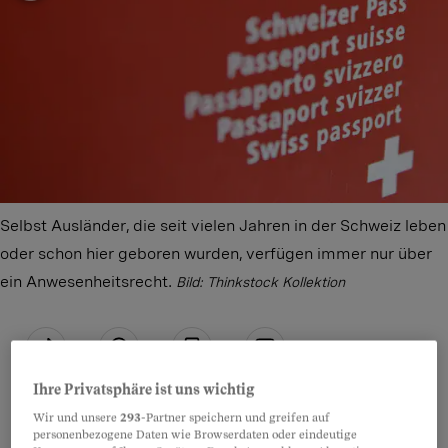
Selbst Ausländer, die seit vielen Jahren in der Schweiz leben
oder schon hier geboren wurden, verfügen immer nur über
ein Anwesenheitsrecht.
Bild: Thinkstock Kollektion
Teilen
Anhören
Merken
Kommentare
Ihre Privatsphäre ist uns wichtig
Wir und unsere
293
-Partner speichern und greifen auf
Landauf, landab wird darüber gestritten, wie
personenbezogene Daten wie Browserdaten oder eindeutige
Artikel teilen