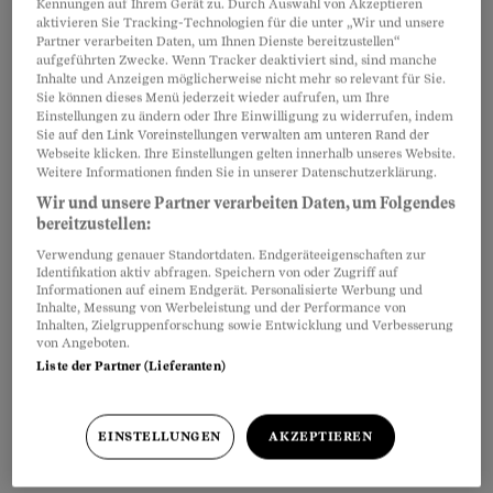
Kennungen auf Ihrem Gerät zu. Durch Auswahl von Akzeptieren
und wer in der Schweiz eingebürgert werden
aktivieren Sie Tracking-Technologien für die unter „Wir und unsere
Partner verarbeiten Daten, um Ihnen Dienste bereitzustellen“
soll. Sollen die Hürden für den roten Pass in den
aufgeführten Zwecke. Wenn Tracker deaktiviert sind, sind manche
Himmel reichen? Oder soll der rote Teppich
Inhalte und Anzeigen möglicherweise nicht mehr so relevant für Sie.
Sie können dieses Menü jederzeit wieder aufrufen, um Ihre
ausgelegt werden? Darüber sind Schweizer wie
Einstellungen zu ändern oder Ihre Einwilligung zu widerrufen, indem
Sie auf den Link Voreinstellungen verwalten am unteren Rand der
Ausländer verunsichert: Bei Diskussionen zum
Webseite klicken. Ihre Einstellungen gelten innerhalb unseres Website.
Thema Einbürgerung gibt es oft wenig
Weitere Informationen finden Sie in unserer Datenschutzerklärung.
Übereinstimmung, dafür umso mehr
Wir und unsere Partner verarbeiten Daten, um Folgendes
bereitzustellen:
Trugschlüsse. Deshalb soll hier mit den
Verwendung genauer Standortdaten. Endgeräteeigenschaften zur
gängigsten Irrtümern aufgeräumt werden.
Identifikation aktiv abfragen. Speichern von oder Zugriff auf
Informationen auf einem Endgerät. Personalisierte Werbung und
Inhalte, Messung von Werbeleistung und der Performance von
Inhalten, Zielgruppenforschung sowie Entwicklung und Verbesserung
Partnerinhalte
von Angeboten.
Liste der Partner (Lieferanten)
EINSTELLUNGEN
AKZEPTIEREN