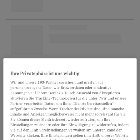
Für ein Zimmer mit rund 10 bis 20
Ihre Privatsphäre ist uns wichtig
Quadratmetern in sanierungsbedürftigen
Wir und unsere
293
-Partner speichern und greifen auf
Liegenschaften kassierte Müller über tausend
personenbezogene Daten wie Browserdaten oder eindeutige
Franken. Viele der Mieter sind von der
Kennungen auf Ihrem Gerät zu. Durch Auswahl von Akzeptieren
aktivieren Sie Tracking-Technologien für die unter „Wir und unsere
Sozialhilfe abhängig. Die Feuerpolizei und das
Partner verarbeiten Daten, um Ihnen Dienste bereitzustellen“
aufgeführten Zwecke. Wenn Tracker deaktiviert sind, sind manche
Amt für Umwelt- und Gesundheitsschutz der
Inhalte und Anzeigen möglicherweise nicht mehr so relevant für Sie.
Stadt Zürich hatten Müller mehrmals auf
Sie können dieses Menü jederzeit wieder aufrufen, um Ihre
Einstellungen zu ändern oder Ihre Einwilligung zu widerrufen, indem
Mängel aufmerksam gemacht. Es seien aber
Sie auf den Link Voreinstellungen verwalten am unteren Rand der
Webseite klicken. Ihre Einstellungen gelten innerhalb unseres Website.
bislang nur die nötigsten Reparaturen