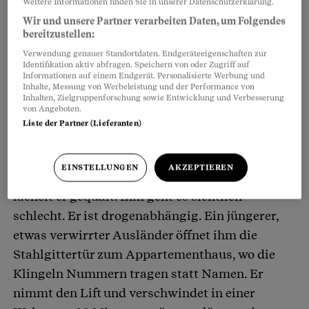
Weitere Informationen finden Sie in unserer Datenschutzerklärung.
vorgenommen worden.
Wir und unsere Partner verarbeiten Daten, um Folgendes
bereitzustellen:
Der Beobachter hat bereits am 21. März 2014
Verwendung genauer Standortdaten. Endgeräteeigenschaften zur
Identifikation aktiv abfragen. Speichern von oder Zugriff auf
über diese Umstände berichtet:
Informationen auf einem Endgerät. Personalisierte Werbung und
Inhalte, Messung von Werbeleistung und der Performance von
Inhalten, Zielgruppenforschung sowie Entwicklung und Verbesserung
Demolierte Briefkästen, versprayte Hausgänge,
von Angeboten.
ein ständiges «Glöiff» – nein, er wohne nicht hier,
Liste der Partner (Lieferanten)
sagt ein Mittvierziger, der zielstrebig von der
Zürcher Langstrasse auf das Haus in einer
EINSTELLUNGEN
AKZEPTIEREN
Seitenstrasse zueilt. «Ich bin nur zu Besuch»,
lächelt er gequält. Ihm geht es sichtlich
schlecht. Er ist drogenabhängig. Ein jüngerer,
etwas verwirrter Ausländer öffnet ihm die
Stahlgittertür zum Appartementhaus, wo die
Klingeln Nummern tragen statt Namen. Er
nimmt den Lift und verschwindet in einer