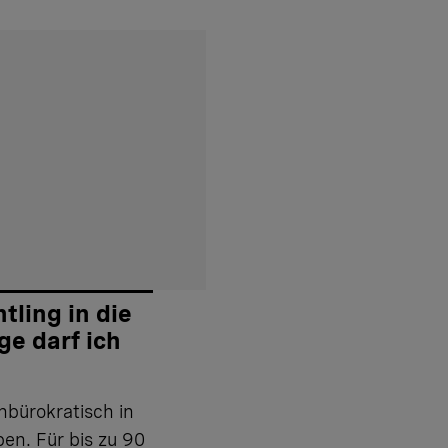
tling in die
ge darf ich
nbürokratisch in
ben. Für bis zu 90