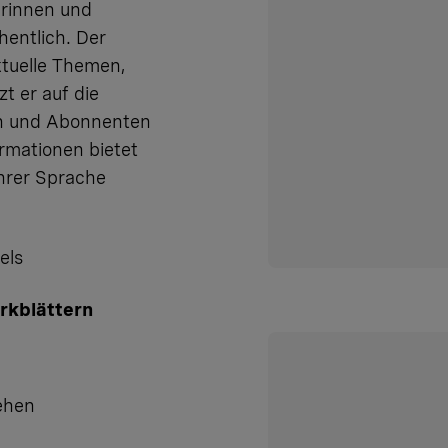
erinnen und
entlich. Der
ktuelle Themen,
t er auf die
en und Abonnenten
ormationen bietet
Ihrer Sprache
els
rkblättern
ehen​