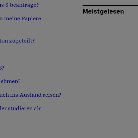
us S beantrage?
Meistgelesen
zu meine Papiere
on zugeteilt?
S?
tnehmen?
auch ins Ausland reisen?
er studieren als