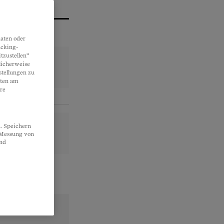
aten oder
acking-
tzustellen“
licherweise
stellungen zu
lten am
re
. Speichern
, Messung von
und