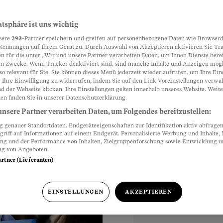
atsphäre ist uns wichtig
Partnerinhalte
sere
293
-Partner speichern und greifen auf personenbezogene Daten wie Browserd
Ukrainer wissen,
Kennungen auf Ihrem Gerät zu. Durch Auswahl von Akzeptieren aktivieren Sie Tr
n für die unter „Wir und unsere Partner verarbeiten Daten, um Ihnen Dienste berei
rten auf die
n Zwecke. Wenn Tracker deaktiviert sind, sind manche Inhalte und Anzeigen mög
so relevant für Sie. Sie können dieses Menü jederzeit wieder aufrufen, um Ihre Ein
 Ihre Einwilligung zu widerrufen, indem Sie auf den Link Voreinstellungen verwa
d der Webseite klicken. Ihre Einstellungen gelten innerhalb unseres Website. Weite
en finden Sie in unserer Datenschutzerklärung.
nsere Partner verarbeiten Daten, um Folgendes bereitzustellen:
genauer Standortdaten. Endgeräteeigenschaften zur Identifikation aktiv abfragen
griff auf Informationen auf einem Endgerät. Personalisierte Werbung und Inhalte
r
ung und der Performance von Inhalten, Zielgruppenforschung sowie Entwicklung 
ng von Angeboten.
artner (Lieferanten)
EINSTELLUNGEN
AKZEPTIEREN