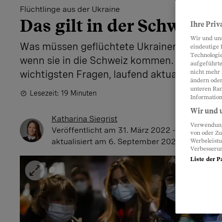
Flüchtlinge aus der Ukraine
Das gilt in der Schweiz
Ihre Priv
Wir und un
Was müssen geflüchtete Ukrainerinnen und 
eindeutige 
Technologie
wenn sie in die Schweiz kommen. Die Antwo
aufgeführte
wichtigsten Fragen, laufend aktualisiert.
nicht mehr 
ändern oder
unteren Ran
Lesezeit: 19 Minuten
Information
Wir und u
Katharina Siegrist
Verwendung 
Veröffentlicht
am 31. März 2022 - 12:47 Uhr
,
von oder Zu
aktualisiert
am 6. September 2022 - 17:00 Uh
Werbeleist
Verbesseru
Liste der P