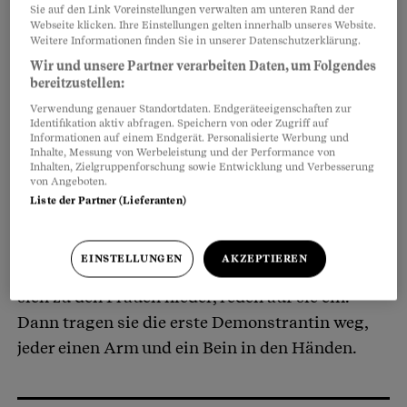
Sie auf den Link Voreinstellungen verwalten am unteren Rand der
Teilen
Anhören
Merken
Kommentare
Webseite klicken. Ihre Einstellungen gelten innerhalb unseres Website.
Weitere Informationen finden Sie in unserer Datenschutzerklärung.
Play. Minute 0. Das Video startet.
Artikel teilen
Wir und unsere Partner verarbeiten Daten, um Folgendes
bereitzustellen:
Verwendung genauer Standortdaten. Endgeräteeigenschaften zur
Drei Frauen setzen sich auf einen
Identifikation aktiv abfragen. Speichern von oder Zugriff auf
Informationen auf einem Endgerät. Personalisierte Werbung und
Fussgängerstreifen. Um sie Fotografen und ein
Inhalte, Messung von Werbeleistung und der Performance von
Kameramann. Zwei Polizisten kommen von links
Inhalten, Zielgruppenforschung sowie Entwicklung und Verbesserung
von Angeboten.
ins Bild, zerren an den Armen der Frauen:
Liste der Partner (Lieferanten)
«Uufstaa!» Die drei bleiben sitzen. Eine weitere
Frau setzt sich dazu. Ein Reporter hält ihr ein
EINSTELLUNGEN
AKZEPTIEREN
Mikrofon vors Gesicht. Die Polizisten kauern
sich zu den Frauen nieder, reden auf sie ein.
Dann tragen sie die erste Demonstrantin weg,
jeder einen Arm und ein Bein in den Händen.