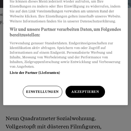
Sie können dieses Menü jederzeit wieder aufrufen, um Ihre
Einstellungen zu ändern oder Ihre Einwilligung zu widerrufen, indem
Sie auf den Link Voreinstellungen verwalten am unteren Rand der
«Ich hasse die Erwachsenen»: Sascha Weder sammelt
Webseite klicken. Ihre Einstellungen gelten innerhalb unseres Website.
Weitere Informationen finden Sie in unserer Datenschutzerklärung.
Fantasiefiguren und Plüschtiere.
Bild: Illustration bunterhund
Wir und unsere Partner verarbeiten Daten, um Folgendes
bereitzustellen:
Verwendung genauer Standortdaten. Endgeräteeigenschaften zur
Identifikation aktiv abfragen. Speichern von oder Zugriff auf
Teilen
Anhören
Merken
Kommentare
Informationen auf einem Endgerät. Personalisierte Werbung und
Inhalte, Messung von Werbeleistung und der Performance von
Inhalten, Zielgruppenforschung sowie Entwicklung und Verbesserung
von Angeboten.
Vor der Tür «1102» macht Sascha Weder kurz
Artikel teilen
Liste der Partner (Lieferanten)
Halt. Nur halb im Scherz sagt er zum
Beobachter: «Willkommen in der Dunkelheit.»
EINSTELLUNGEN
AKZEPTIEREN
Hinter dem Plakat mit der Todesfratze beginnt
sein Reich.
Neun Quadratmeter Sozialwohnung.
Vollgestopft mit düsteren Filmfiguren,