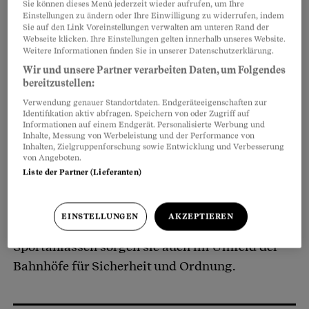
Sie können dieses Menü jederzeit wieder aufrufen, um Ihre
Arbeiten am Laptop?
Einstellungen zu ändern oder Ihre Einwilligung zu widerrufen, indem
Sie auf den Link Voreinstellungen verwalten am unteren Rand der
Webseite klicken. Ihre Einstellungen gelten innerhalb unseres Website.
Weitere Informationen finden Sie in unserer Datenschutzerklärung.
Nein. Denn die neuen Kameras werden nur an
Wir und unsere Partner verarbeiten Daten, um Folgendes
der Uniform der Transportpolizei befestigt.
bereitzustellen:
Billettkontrolleurinnen und -kontrolleure
Verwendung genauer Standortdaten. Endgeräteeigenschaften zur
gehören grundsätzlich nicht dazu. Die
Identifikation aktiv abfragen. Speichern von oder Zugriff auf
Informationen auf einem Endgerät. Personalisierte Werbung und
Transportpolizei, das sind über
Inhalte, Messung von Werbeleistung und der Performance von
Inhalten, Zielgruppenforschung sowie Entwicklung und Verbesserung
200 Polizistinnen und Polizisten, die
von Angeboten.
schweizweit in Zügen und auf Arealen des
Liste der Partner (Lieferanten)
öffentlichen Verkehrs im Einsatz sind.
EINSTELLUNGEN
AKZEPTIEREN
Bei gewissen Grossveranstaltungen und
Sportanlässen sorgen sie auch im Umfeld der
Bahnhöfe für Sicherheit und Ordnung.