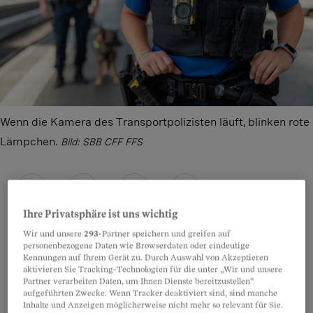
Wenn die Kamera des Transportpolizisten läuft, blinken rote
Lämpchen.
Bild: SBB CFF FFS
Teilen
Anhören
Merken
Kommentare
Ihre Privatsphäre ist uns wichtig
Wir und unsere
293
-Partner speichern und greifen auf
personenbezogene Daten wie Browserdaten oder eindeutige
Die SBB setzen ab September Bodycams ein.
Artikel teilen
Kennungen auf Ihrem Gerät zu. Durch Auswahl von Akzeptieren
Werden wir neu beim Pendeln und Reisen vom
aktivieren Sie Tracking-Technologien für die unter „Wir und unsere
Partner verarbeiten Daten, um Ihnen Dienste bereitzustellen“
Personal gefilmt? Also beim morgendlichen
aufgeführten Zwecke. Wenn Tracker deaktiviert sind, sind manche
Inhalte und Anzeigen möglicherweise nicht mehr so relevant für Sie.
Nickerchen, beim Kaffeetrinken und beim