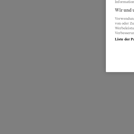
Information
Wir und u
Verwendung 
von oder Zu
Werbeleist
Verbesseru
Liste der P