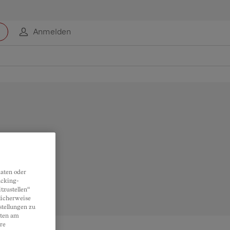
Anmelden
aten oder
acking-
tzustellen“
licherweise
stellungen zu
lten am
re