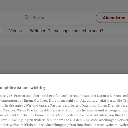
Abonnieren
t
Videos
Welchen Onlineshops kann ich trauen?
atsphäre ist uns wichtig
sere
293
-Partner speichern und greifen auf personenbezogene Daten wie Browserd
Kennungen auf Ihrem Gerät zu. Durch Auswahl von Akzeptieren aktivieren Sie Tr
n für die unter „Wir und unsere Partner verarbeiten Daten, um Ihnen Dienste berei
n Zwecke. Wenn Tracker deaktiviert sind, sind manche Inhalte und Anzeigen mög
so relevant für Sie. Sie können dieses Menü jederzeit wieder aufrufen, um Ihre Ein
 Ihre Einwilligung zu widerrufen, indem Sie auf den Link Voreinstellungen verwa
d der Webseite klicken. Ihre Einstellungen gelten innerhalb unseres Website. Weite