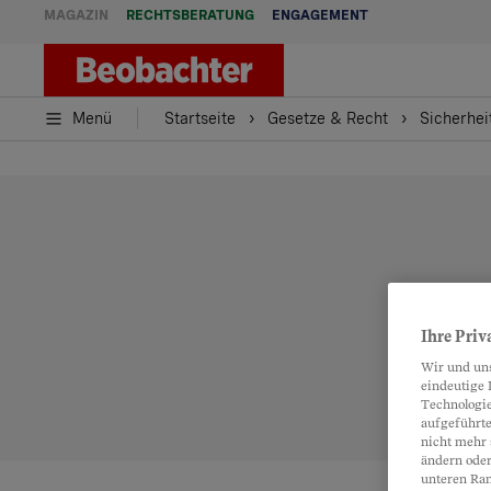
MAGAZIN
RECHTSBERATUNG
ENGAGEMENT
Menü
Startseite
Gesetze & Recht
Sicherhei
Ihre Priv
Wir und un
eindeutige 
Technologie
aufgeführte
nicht mehr 
ändern oder
unteren Ran