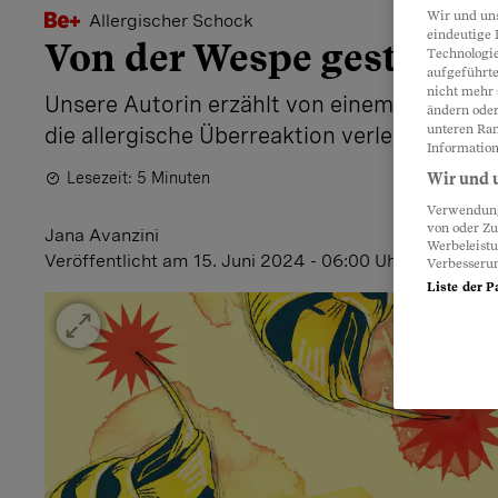
Wir und un
Allergischer Schock
eindeutige 
Von der Wespe gestoche
Technologie
aufgeführte
nicht mehr 
Unsere Autorin erzählt von einem giftigen E
ändern oder
unteren Ran
die allergische Überreaktion verlernen will.
Information
Lesezeit: 5 Minuten
Wir und u
Verwendung 
von oder Zu
Jana Avanzini
Werbeleist
Veröffentlicht
am 15. Juni 2024 - 06:00 Uhr
Verbesseru
Liste der P