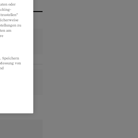
aten oder
acking-
tzustellen“
licherweise
stellungen zu
lten am
re
. Speichern
, Messung von
und