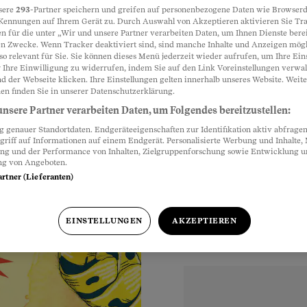
sere
293
-Partner speichern und greifen auf personenbezogene Daten wie Browserd
Kennungen auf Ihrem Gerät zu. Durch Auswahl von Akzeptieren aktivieren Sie Tr
n
n für die unter „Wir und unsere Partner verarbeiten Daten, um Ihnen Dienste berei
Partnerinhalte
n Zwecke. Wenn Tracker deaktiviert sind, sind manche Inhalte und Anzeigen mög
so relevant für Sie. Sie können dieses Menü jederzeit wieder aufrufen, um Ihre Ein
rlebnis – und wie sie
 Ihre Einwilligung zu widerrufen, indem Sie auf den Link Voreinstellungen verwa
d der Webseite klicken. Ihre Einstellungen gelten innerhalb unseres Website. Weite
en finden Sie in unserer Datenschutzerklärung.
nsere Partner verarbeiten Daten, um Folgendes bereitzustellen:
genauer Standortdaten. Endgeräteeigenschaften zur Identifikation aktiv abfragen
griff auf Informationen auf einem Endgerät. Personalisierte Werbung und Inhalte
ung und der Performance von Inhalten, Zielgruppenforschung sowie Entwicklung 
ng von Angeboten.
artner (Lieferanten)
EINSTELLUNGEN
AKZEPTIEREN