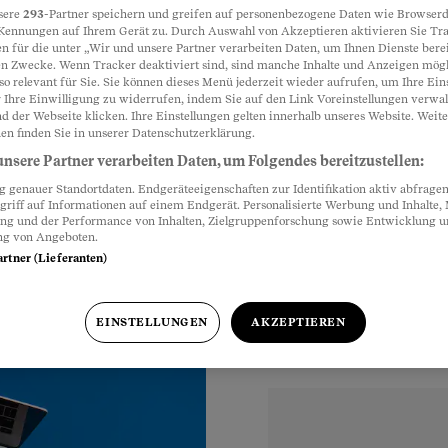
sere
293
-Partner speichern und greifen auf personenbezogene Daten wie Browserd
Kennungen auf Ihrem Gerät zu. Durch Auswahl von Akzeptieren aktivieren Sie Tr
en mit
n für die unter „Wir und unsere Partner verarbeiten Daten, um Ihnen Dienste berei
Partnerinhalte
n Zwecke. Wenn Tracker deaktiviert sind, sind manche Inhalte und Anzeigen mög
so relevant für Sie. Sie können dieses Menü jederzeit wieder aufrufen, um Ihre Ein
 Ihre Einwilligung zu widerrufen, indem Sie auf den Link Voreinstellungen verwa
d der Webseite klicken. Ihre Einstellungen gelten innerhalb unseres Website. Weite
, verliert oft den
en finden Sie in unserer Datenschutzerklärung.
 von haarsträubenden
nsere Partner verarbeiten Daten, um Folgendes bereitzustellen:
genauer Standortdaten. Endgeräteeigenschaften zur Identifikation aktiv abfragen
griff auf Informationen auf einem Endgerät. Personalisierte Werbung und Inhalte
ung und der Performance von Inhalten, Zielgruppenforschung sowie Entwicklung 
ng von Angeboten.
artner (Lieferanten)
Uhr
EINSTELLUNGEN
AKZEPTIEREN