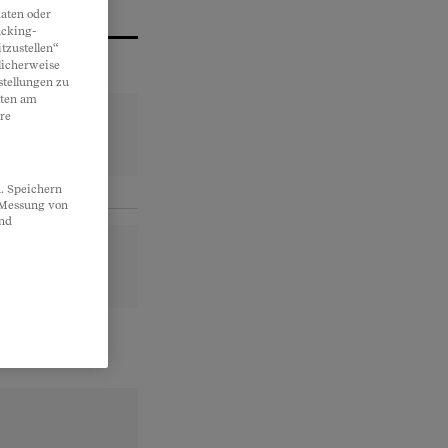
aten oder
acking-
tzustellen“
licherweise
stellungen zu
lten am
re
. Speichern
, Messung von
und