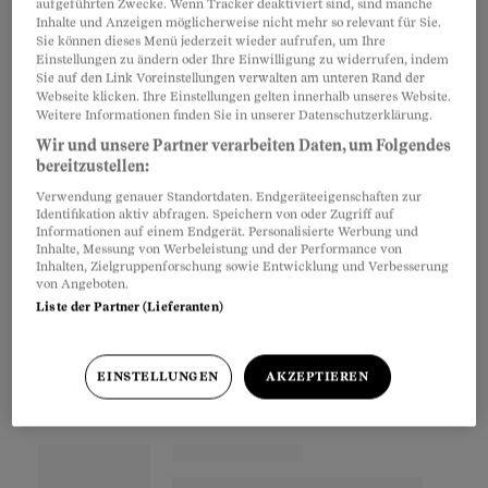
aufgeführten Zwecke. Wenn Tracker deaktiviert sind, sind manche
höherem
Krebsrisiko
durch Hormontherapien
Inhalte und Anzeigen möglicherweise nicht mehr so relevant für Sie.
Sie können dieses Menü jederzeit wieder aufrufen, um Ihre
warnt oder aber droht, dass frau ohne
Einstellungen zu ändern oder Ihre Einwilligung zu widerrufen, indem
Sie auf den Link Voreinstellungen verwalten am unteren Rand der
Ersatzhormone eher an Osteoporose erkrankt.
Webseite klicken. Ihre Einstellungen gelten innerhalb unseres Website.
Es scheint fast, als kämen
Frauen
nicht ohne
Weitere Informationen finden Sie in unserer Datenschutzerklärung.
Medizinstudium durch die Wechseljahre.
Wir und unsere Partner verarbeiten Daten, um Folgendes
bereitzustellen:
Schweissausbrüche sind da programmiert.
Verwendung genauer Standortdaten. Endgeräteeigenschaften zur
Identifikation aktiv abfragen. Speichern von oder Zugriff auf
Informationen auf einem Endgerät. Personalisierte Werbung und
Inhalte, Messung von Werbeleistung und der Performance von
Partnerinhalte
Inhalten, Zielgruppenforschung sowie Entwicklung und Verbesserung
von Angeboten.
Liste der Partner (Lieferanten)
EINSTELLUNGEN
AKZEPTIEREN