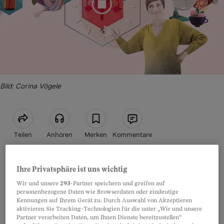
Bild: Corina Vögele
Teilen
Anhören
Merken
Kommentare
Östrogen, Progesteron, Gestagen, als Pille, Gel,
Artikel teilen
Ihre Privatsphäre ist uns wichtig
Creme oder Pflaster: In den Wechseljahren sieht
Wir und unsere
293
-Partner speichern und greifen auf
frau sich plötzlich mit Hormonen und deren
personenbezogene Daten wie Browserdaten oder eindeutige
Kennungen auf Ihrem Gerät zu. Durch Auswahl von Akzeptieren
Ersatztherapien konfrontiert. Alle paar Jahre
aktivieren Sie Tracking-Technologien für die unter „Wir und unsere
Partner verarbeiten Daten, um Ihnen Dienste bereitzustellen“
wird eine neue Studie publiziert, die vor