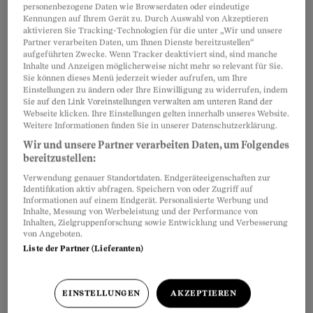
Nicht nur seinen Rücken könne sie heilen,
personenbezogene Daten wie Browserdaten oder eindeutige
Kennungen auf Ihrem Gerät zu. Durch Auswahl von Akzeptieren
versprach die Therapeutin, auch die
aktivieren Sie Tracking-Technologien für die unter „Wir und unsere
Hörfähigkeit seines rechten Ohrs werde sie
Partner verarbeiten Daten, um Ihnen Dienste bereitzustellen“
aufgeführten Zwecke. Wenn Tracker deaktiviert sind, sind manche
wiederherstellen. «Es ist etwas
Inhalte und Anzeigen möglicherweise nicht mehr so relevant für Sie.
Sie können dieses Menü jederzeit wieder aufrufen, um Ihre
Psychosomatisches. Sie haben als Kind sehr
Einstellungen zu ändern oder Ihre Einwilligung zu widerrufen, indem
gelitten, wenn sich Ihre Eltern stritten. Deshalb
Sie auf den Link Voreinstellungen verwalten am unteren Rand der
Webseite klicken. Ihre Einstellungen gelten innerhalb unseres Website.
hat sich das Ohr geschlossen.»
Weitere Informationen finden Sie in unserer Datenschutzerklärung.
Wir und unsere Partner verarbeiten Daten, um Folgendes
bereitzustellen:
Verwendung genauer Standortdaten. Endgeräteeigenschaften zur
Identifikation aktiv abfragen. Speichern von oder Zugriff auf
Informationen auf einem Endgerät. Personalisierte Werbung und
Inhalte, Messung von Werbeleistung und der Performance von
Inhalten, Zielgruppenforschung sowie Entwicklung und Verbesserung
von Angeboten.
Liste der Partner (Lieferanten)
EINSTELLUNGEN
AKZEPTIEREN