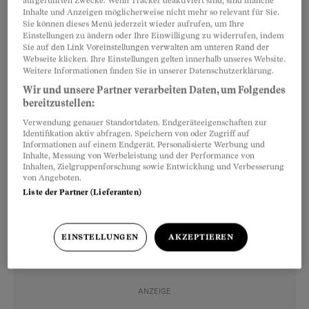
aufgeführten Zwecke. Wenn Tracker deaktiviert sind, sind manche
Inhalte und Anzeigen möglicherweise nicht mehr so relevant für Sie.
Klinische Forschung am Kantonsspital Aarau,
Sie können dieses Menü jederzeit wieder aufrufen, um Ihre
gestellt bekommt, wenn er Patientinnen und
Einstellungen zu ändern oder Ihre Einwilligung zu widerrufen, indem
Sie auf den Link Voreinstellungen verwalten am unteren Rand der
Patienten eine noch nicht zugelassene Therapie
Webseite klicken. Ihre Einstellungen gelten innerhalb unseres Website.
im Rahmen einer Studie als Behandlungsoption
Weitere Informationen finden Sie in unserer Datenschutzerklärung.
Wir und unsere Partner verarbeiten Daten, um Folgendes
vorschlägt. «Manche Patientinnen und Patienten
bereitzustellen:
haben ein ganz schlimmes Bild von
Verwendung genauer Standortdaten. Endgeräteeigenschaften zur
medizinischen Studien. Sie befürchten, damit
Identifikation aktiv abfragen. Speichern von oder Zugriff auf
Informationen auf einem Endgerät. Personalisierte Werbung und
den Ärzten und Ärztinnen ausgeliefert zu sein»,
Inhalte, Messung von Werbeleistung und der Performance von
Inhalten, Zielgruppenforschung sowie Entwicklung und Verbesserung
erzählt Cantoni.
von Angeboten.
Liste der Partner (Lieferanten)
EINSTELLUNGEN
AKZEPTIEREN