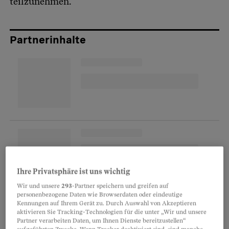
teilzunehmen.
Partnerinhalte
Ihre Privatsphäre ist uns wichtig
Wir und unsere
293
-Partner speichern und greifen auf
personenbezogene Daten wie Browserdaten oder eindeutige
«Bin ich ein Versuchskaninchen?» ist eine der
Kennungen auf Ihrem Gerät zu. Durch Auswahl von Akzeptieren
häufigsten Fragen, die Nathan Cantoni,
aktivieren Sie Tracking-Technologien für die unter „Wir und unsere
Partner verarbeiten Daten, um Ihnen Dienste bereitzustellen“
Schmieds behandelnder Arzt und Leiter