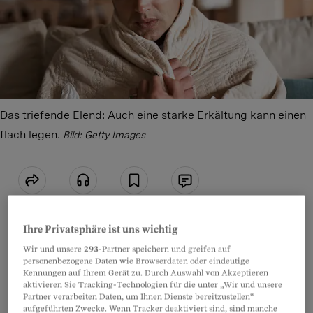
Das triefende Elend: Auch eine starke Erkältung kann einen
flach legen.
Bild: Getty Images
Teilen
Anhören
Merken
Kommentare
Ihre Privatsphäre ist uns wichtig
Artikel teilen
Überblick
Wir und unsere
293
-Partner speichern und greifen auf
personenbezogene Daten wie Browserdaten oder eindeutige
Kennungen auf Ihrem Gerät zu. Durch Auswahl von Akzeptieren
Was tun, wenn man die Grippe hat?
aktivieren Sie Tracking-Technologien für die unter „Wir und unsere
Partner verarbeiten Daten, um Ihnen Dienste bereitzustellen“
aufgeführten Zwecke. Wenn Tracker deaktiviert sind, sind manche
Lässt sich eine Erkältung verhindern?