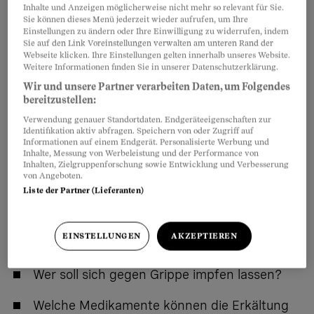
Inhalte und Anzeigen möglicherweise nicht mehr so relevant für Sie.
Sie können dieses Menü jederzeit wieder aufrufen, um Ihre
Warum erkälten sich viele Menschen
Einstellungen zu ändern oder Ihre Einwilligung zu widerrufen, indem
Sie auf den Link Voreinstellungen verwalten am unteren Rand der
bevorzugt in der kalten Jahreszeit?
Webseite klicken. Ihre Einstellungen gelten innerhalb unseres Website.
Weitere Informationen finden Sie in unserer Datenschutzerklärung.
Wie hilft man sich selbst?
Wir und unsere Partner verarbeiten Daten, um Folgendes
bereitzustellen:
Ist eine Erkältung harmlos?
Verwendung genauer Standortdaten. Endgeräteeigenschaften zur
Identifikation aktiv abfragen. Speichern von oder Zugriff auf
Empfehlen sich Kombipräparate?
Informationen auf einem Endgerät. Personalisierte Werbung und
Inhalte, Messung von Werbeleistung und der Performance von
Inhalten, Zielgruppenforschung sowie Entwicklung und Verbesserung
Wann muss man mit einer Erkältung zum
von Angeboten.
Liste der Partner (Lieferanten)
Arzt?
Was unterscheidet eine Erkältung von einer
EINSTELLUNGEN
AKZEPTIEREN
Grippe?
Wer soll sich gegen Grippe impfen lassen?
Welche Medikamente können die Erkältung