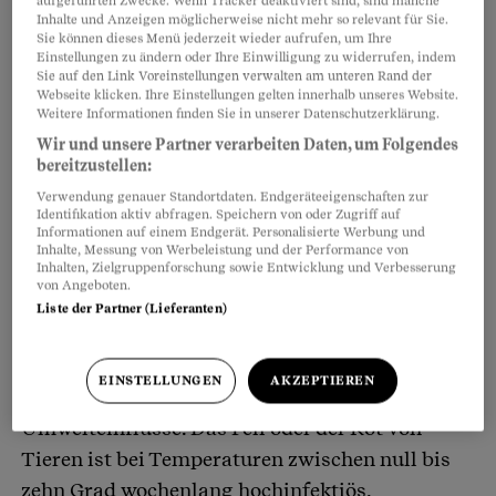
aufgeführten Zwecke. Wenn Tracker deaktiviert sind, sind manche
Inhalte und Anzeigen möglicherweise nicht mehr so relevant für Sie.
Hasenpest-Erreger ist hoch ansteckend
Sie können dieses Menü jederzeit wieder aufrufen, um Ihre
Einstellungen zu ändern oder Ihre Einwilligung zu widerrufen, indem
Sie auf den Link Voreinstellungen verwalten am unteren Rand der
Möglich ist, dass er Anfang August an einem
Webseite klicken. Ihre Einstellungen gelten innerhalb unseres Website.
Ort vorbeiging, an dem ein Laubbläser den
Weitere Informationen finden Sie in unserer Datenschutzerklärung.
Erreger aufgewirbelt hat – und Markus Dibsdale
Wir und unsere Partner verarbeiten Daten, um Folgendes
bereitzustellen:
dort eine winzige Menge des Bakteriums
Verwendung genauer Standortdaten. Endgeräteeigenschaften zur
Francisella tularensis einatmete, das die
Identifikation aktiv abfragen. Speichern von oder Zugriff auf
Informationen auf einem Endgerät. Personalisierte Werbung und
Hasenpest auslöst.
Inhalte, Messung von Werbeleistung und der Performance von
Inhalten, Zielgruppenforschung sowie Entwicklung und Verbesserung
von Angeboten.
Das Perfide: Der Erreger ist hochpotent, schon
Liste der Partner (Lieferanten)
zehn Keime genügen, um zu erkranken. Bei
Salmonellen braucht es etwa 10'000 Bakterien.
EINSTELLUNGEN
AKZEPTIEREN
Zudem ist Francisella äusserst resistent gegen
Umwelteinflüsse. Das Fell oder der Kot von
Tieren ist bei Temperaturen zwischen null bis
zehn Grad wochenlang hochinfektiös,