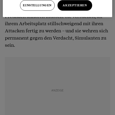
Therapien ausprobiert. Sie haben sich
EINSTELLUNGEN
AKZEPTIEREN
wohlmeinende, aber nutzlose Ratschläge von
Freunden anhören müssen. Sie versuchen, an
ihrem Arbeitsplatz stillschweigend mit ihren
Attacken fertig zu werden – und sie wehren sich
permanent gegen den Verdacht, Simulanten zu
sein.