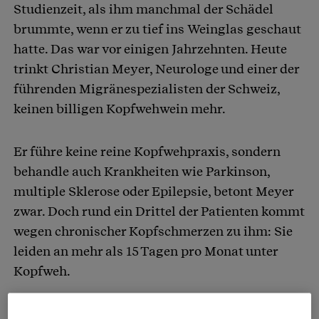
Studienzeit, als ihm manchmal der Schädel
brummte, wenn er zu tief ins Weinglas geschaut
hatte. Das war vor einigen Jahrzehnten. Heute
trinkt Christian Meyer, Neurologe und einer der
führenden Migränespezialisten der Schweiz,
keinen billigen Kopfwehwein mehr.
Er führe keine reine Kopfwehpraxis, sondern
behandle auch Krankheiten wie Parkinson,
multiple Sklerose oder Epilepsie, betont Meyer
zwar. Doch rund ein Drittel der Patienten kommt
wegen chronischer Kopfschmerzen zu ihm: Sie
leiden an mehr als 15 Tagen pro Monat unter
Kopfweh.