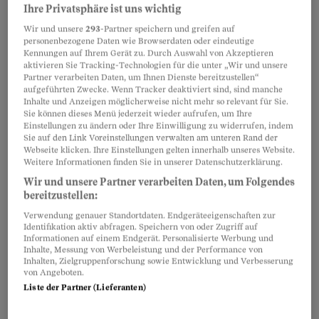
Partnerinhalte
Ihre Privatsphäre ist uns wichtig
Wir und unsere
293
-Partner speichern und greifen auf
personenbezogene Daten wie Browserdaten oder eindeutige
Kennungen auf Ihrem Gerät zu. Durch Auswahl von Akzeptieren
aktivieren Sie Tracking-Technologien für die unter „Wir und unsere
Partner verarbeiten Daten, um Ihnen Dienste bereitzustellen“
aufgeführten Zwecke. Wenn Tracker deaktiviert sind, sind manche
Inhalte und Anzeigen möglicherweise nicht mehr so relevant für Sie.
Sie können dieses Menü jederzeit wieder aufrufen, um Ihre
Einstellungen zu ändern oder Ihre Einwilligung zu widerrufen, indem
Sie auf den Link Voreinstellungen verwalten am unteren Rand der
Webseite klicken. Ihre Einstellungen gelten innerhalb unseres Website.
Weitere Informationen finden Sie in unserer Datenschutzerklärung.
Wir und unsere Partner verarbeiten Daten, um Folgendes
bereitzustellen:
Verwendung genauer Standortdaten. Endgeräteeigenschaften zur
Die meisten von ihnen haben einen langen
Identifikation aktiv abfragen. Speichern von oder Zugriff auf
Informationen auf einem Endgerät. Personalisierte Werbung und
Leidensweg und eine Odyssee durch unzählige
Inhalte, Messung von Werbeleistung und der Performance von
Inhalten, Zielgruppenforschung sowie Entwicklung und Verbesserung
Arztpraxen hinter sich, haben sich
von Angeboten.
Quacksalbern anvertraut, erfolglos
Liste der Partner (Lieferanten)
Medikamente geschluckt und zahllose