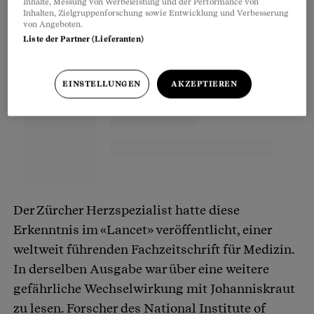
Inhalte, Messung von Werbeleistung und der Performance von
Inhalten, Zielgruppenforschung sowie Entwicklung und Verbesserung
von Angeboten.
Liste der Partner (Lieferanten)
EINSTELLUNGEN
AKZEPTIEREN
Der Zürcher Herzspezialist hatte diese
Erkenntnis im «Lancet» veröffentlicht, einer
weltweit führenden Fachzeitschrift für Medizin.
In derselben Ausgabe war über eine weitere
gefährliche Wechselwirkung mit Johanniskraut
zu lesen. Forscher des National Institute of