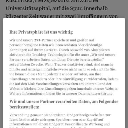
Ruschitzka, Herzspezialist am Zürcher
Universitätsspital, auf die Spur. Innerhalb
kürzester Zeit war er mit zwei Empfängern von
Spenderherzen beschäftigt, deren neues Organ
starke Abstossreaktionen zeigte: Die
Ihre Privatsphäre ist uns wichtig
Konzentration des Ciclosporin, das die
Wir und unsere
293
-Partner speichern und greifen auf
personenbezogene Daten wie Browserdaten oder eindeutige
Immunabwehr unterdrückt, war dramatisch
Kennungen auf Ihrem Gerät zu. Durch Auswahl von Akzeptieren
aktivieren Sie Tracking-Technologien für die unter „Wir und unsere
gesunken, es bestand Lebensgefahr. Im
Partner verarbeiten Daten, um Ihnen Dienste bereitzustellen“
Gespräch mit den Patienten stellte sich heraus,
aufgeführten Zwecke. Wenn Tracker deaktiviert sind, sind manche
Inhalte und Anzeigen möglicherweise nicht mehr so relevant für Sie.
dass beide ein Johanniskrautpräparat gegen
Sie können dieses Menü jederzeit wieder aufrufen, um Ihre
Einstellungen zu ändern oder Ihre Einwilligung zu widerrufen, indem
ihre depressiven Verstimmungen eingenommen
Sie auf den Link Voreinstellungen verwalten am unteren Rand der
hatten. Erst als sie dieses Naturheilmittel (in der
Webseite klicken. Ihre Einstellungen gelten innerhalb unseres Website.
Weitere Informationen finden Sie in unserer Datenschutzerklärung.
Fachsprache Phytopharmaka) absetzten,
Wir und unsere Partner verarbeiten Daten, um Folgendes
normalisierte sich der Ciclosporin-Pegel wieder.
bereitzustellen:
Verwendung genauer Standortdaten. Endgeräteeigenschaften zur
Identifikation aktiv abfragen. Speichern von oder Zugriff auf
Informationen auf einem Endgerät. Personalisierte Werbung und
Partnerinhalte