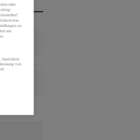
aten oder
acking-
tzustellen“
licherweise
stellungen zu
lten am
re
. Speichern
, Messung von
und