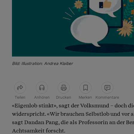
Bild: Illustration: Andrea Klaiber
Teilen
Anhören
Drucken
Merken
Kommentare
«Eigenlob stinkt», sagt der Volksmund – doch d
Artikel teilen
widerspricht. «Wir brauchen Selbstlob und vor 
sagt Dandan Pang, die als Professorin an der B
Achtsamkeit forscht.