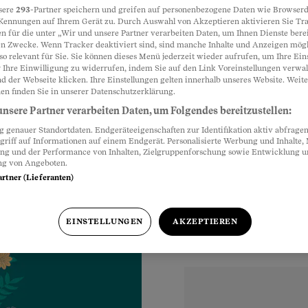
sere
293
-Partner speichern und greifen auf personenbezogene Daten wie Browserd
Kennungen auf Ihrem Gerät zu. Durch Auswahl von Akzeptieren aktivieren Sie Tr
inkt
n für die unter „Wir und unsere Partner verarbeiten Daten, um Ihnen Dienste berei
Partnerinhalte
n Zwecke. Wenn Tracker deaktiviert sind, sind manche Inhalte und Anzeigen mög
so relevant für Sie. Sie können dieses Menü jederzeit wieder aufrufen, um Ihre Ein
tisch zu sein – das
 Ihre Einwilligung zu widerrufen, indem Sie auf den Link Voreinstellungen verwa
d der Webseite klicken. Ihre Einstellungen gelten innerhalb unseres Website. Weite
 mit sich umzugehen.
en finden Sie in unserer Datenschutzerklärung.
nsere Partner verarbeiten Daten, um Folgendes bereitzustellen:
genauer Standortdaten. Endgeräteeigenschaften zur Identifikation aktiv abfragen
griff auf Informationen auf einem Endgerät. Personalisierte Werbung und Inhalte
ung und der Performance von Inhalten, Zielgruppenforschung sowie Entwicklung 
ng von Angeboten.
artner (Lieferanten)
EINSTELLUNGEN
AKZEPTIEREN