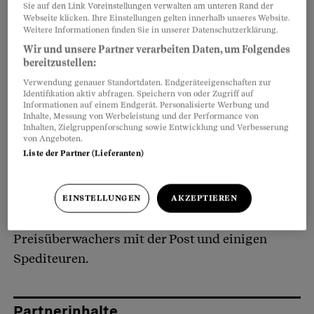
die Zollgebühr
an. Auch die Bearbeitung dieser
Sie auf den Link Voreinstellungen verwalten am unteren Rand der
Zollabfertigung geht zu Ihren Lasten. Sie
Webseite klicken. Ihre Einstellungen gelten innerhalb unseres Website.
Weitere Informationen finden Sie in unserer Datenschutzerklärung.
müssen also die Spediteur-Rechnung zahlen.
Wir und unsere Partner verarbeiten Daten, um Folgendes
bereitzustellen:
Doch wenn Sie wieder
im Ausland bestellen
,
Verwendung genauer Standortdaten. Endgeräteeigenschaften zur
Identifikation aktiv abfragen. Speichern von oder Zugriff auf
empfiehlt es sich, schon bei der Bestellung
Informationen auf einem Endgerät. Personalisierte Werbung und
Inhalte, Messung von Werbeleistung und der Performance von
darauf zu achten,
mit welcher Logistikfirma
der
Inhalten, Zielgruppenforschung sowie Entwicklung und Verbesserung
Onlineshop zusammenarbeitet. Denn es gibt
von Angeboten.
Liste der Partner (Lieferanten)
teurere und günstigere Varianten (mehr dazu
unten im
Merkblatt «Interneteinkauf –
Zollabfertigung»
). Die günstigeren sind das
EINSTELLUNGEN
AKZEPTIEREN
Resultat von Verhandlungen des
Preisüberwachers mit der Post und einigen
Spediteuren.
Partnerinhalte