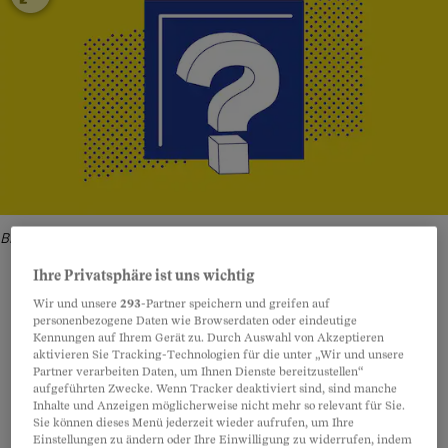
Bild: iStock / Illustration: Andrea Klaiber und Anne Seeger
Ihre Privatsphäre ist uns wichtig
Wir und unsere
293
-Partner speichern und greifen auf
personenbezogene Daten wie Browserdaten oder eindeutige
Teilen
Anhören
Merken
Kommentare
Kennungen auf Ihrem Gerät zu. Durch Auswahl von Akzeptieren
aktivieren Sie Tracking-Technologien für die unter „Wir und unsere
Partner verarbeiten Daten, um Ihnen Dienste bereitzustellen“
aufgeführten Zwecke. Wenn Tracker deaktiviert sind, sind manche
Sobald Sie Waren aus dem Ausland importieren,
Artikel teilen
Inhalte und Anzeigen möglicherweise nicht mehr so relevant für Sie.
fallen
die schweizerische Mehrwertsteuer und
Sie können dieses Menü jederzeit wieder aufrufen, um Ihre
Einstellungen zu ändern oder Ihre Einwilligung zu widerrufen, indem