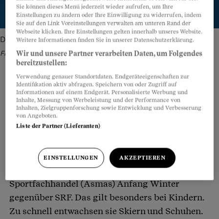
Sie können dieses Menü jederzeit wieder aufrufen, um Ihre
Einstellungen zu ändern oder Ihre Einwilligung zu widerrufen, indem
Sie auf den Link Voreinstellungen verwalten am unteren Rand der
Webseite klicken. Ihre Einstellungen gelten innerhalb unseres Website.
Die Preise für die Skimiete variieren enorm.
Bild: Valentin
Weitere Informationen finden Sie in unserer Datenschutzerklärung.
Flauraud/Keystone - Montage: Beobachter
Wir und unsere Partner verarbeiten Daten, um Folgendes
bereitzustellen:
Verwendung genauer Standortdaten. Endgeräteeigenschaften zur
Identifikation aktiv abfragen. Speichern von oder Zugriff auf
Informationen auf einem Endgerät. Personalisierte Werbung und
Inhalte, Messung von Werbeleistung und der Performance von
Teilen
Anhören
Merken
Kommentare
Inhalten, Zielgruppenforschung sowie Entwicklung und Verbesserung
von Angeboten.
Liste der Partner (Lieferanten)
Skier zu mieten, statt sie zu kaufen, liegt im
Artikel teilen
Trend. Inzwischen werde jeder zweite Ski im
Handel vermietet statt verkauft, sagte der
EINSTELLUNGEN
AKZEPTIEREN
Präsident des Verbands Schweizer
Sportfachhandel (Asmas) Anfang Winter
gegenüber SRF. Das gilt besonders bei Kindern.
Zu schnell entwachsen sie Skiern und Schuhen.