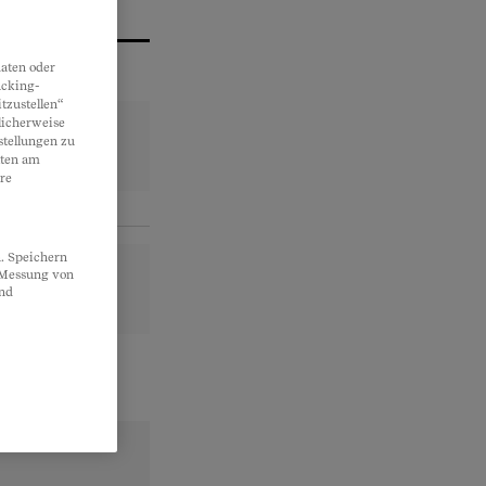
aten oder
acking-
tzustellen“
licherweise
stellungen zu
lten am
re
. Speichern
, Messung von
und