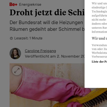
Wir und un
Energiekrise
eindeutige 
Droht jetzt die Schimmel
Technologie
aufgeführte
nicht mehr 
Der Bundesrat will die Heizungen drosseln. 
ändern oder
unteren Ran
Räumen gedeiht aber Schimmel besonders 
Information
Lesezeit: 1 Minute
Wir und u
Verwendung 
von oder Zu
Caroline Freigang
Werbeleist
Veröffentlicht
am 2. November 2022 - 11:12 U
Verbesseru
Liste der P