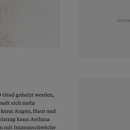
9 Grad geheizt werden,
melt sich mehr
r kann Augen, Haut und
Reizung kann Asthma
onen mit Immunschwäche