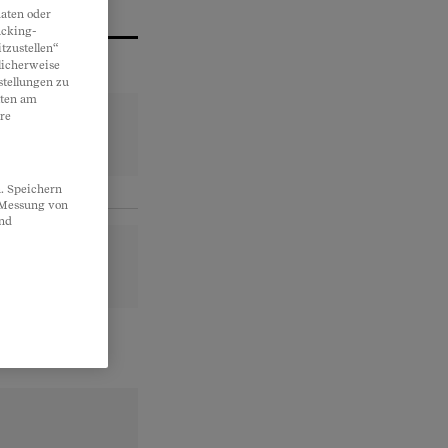
aten oder
acking-
tzustellen“
licherweise
stellungen zu
lten am
re
. Speichern
, Messung von
und