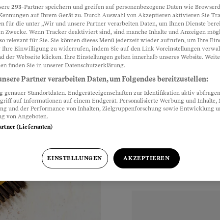
sere
293
-Partner speichern und greifen auf personenbezogene Daten wie Browserd
Kennungen auf Ihrem Gerät zu. Durch Auswahl von Akzeptieren aktivieren Sie Tr
welle?
n für die unter „Wir und unsere Partner verarbeiten Daten, um Ihnen Dienste berei
Partnerinhalte
n Zwecke. Wenn Tracker deaktiviert sind, sind manche Inhalte und Anzeigen mög
so relevant für Sie. Sie können dieses Menü jederzeit wieder aufrufen, um Ihre Ein
In feuchtkalten
 Ihre Einwilligung zu widerrufen, indem Sie auf den Link Voreinstellungen verwa
d der Webseite klicken. Ihre Einstellungen gelten innerhalb unseres Website. Weite
gut.
en finden Sie in unserer Datenschutzerklärung.
nsere Partner verarbeiten Daten, um Folgendes bereitzustellen:
genauer Standortdaten. Endgeräteeigenschaften zur Identifikation aktiv abfragen
griff auf Informationen auf einem Endgerät. Personalisierte Werbung und Inhalte
ung und der Performance von Inhalten, Zielgruppenforschung sowie Entwicklung 
hr
ng von Angeboten.
artner (Lieferanten)
EINSTELLUNGEN
AKZEPTIEREN