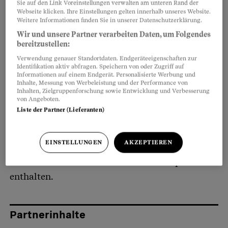
Sie auf den Link Voreinstellungen verwalten am unteren Rand der
Switzerland», dazwischen ein Berg. Und als
Webseite klicken. Ihre Einstellungen gelten innerhalb unseres Website.
Weitere Informationen finden Sie in unserer Datenschutzerklärung.
wäre das nicht genug, versteckt sich im
Wir und unsere Partner verarbeiten Daten, um Folgendes
Bergmassiv auch noch ein Bär als Hinweis auf
bereitzustellen:
den Produktionsstandort Bern.
Verwendung genauer Standortdaten. Endgeräteeigenschaften zur
Identifikation aktiv abfragen. Speichern von oder Zugriff auf
Informationen auf einem Endgerät. Personalisierte Werbung und
Bald mit ausländischem Milchpulver?
Inhalte, Messung von Werbeleistung und der Performance von
Inhalten, Zielgruppenforschung sowie Entwicklung und Verbesserung
von Angeboten.
Der Hersteller Mondelēz wirbt explizit mit
Liste der Partner (Lieferanten)
«feinster Schweizer Milchschokolade». Das
könnte sich bald ändern, wie «Blick»
berichtete
.
EINSTELLUNGEN
AKZEPTIEREN
Denn laut Branchenkennern könnte ein Teil der
Produkte ab 2025 ausländisches Milchpulver
enthalten.
Partnerinhalte