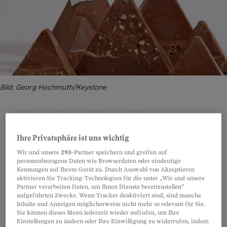
Bild: Georg Hochmuth/Keystone
Teilen
Anhören
Merken
Kommentare
Ihre Privatsphäre ist uns wichtig
Wir und unsere
293
-Partner speichern und greifen auf
personenbezogene Daten wie Browserdaten oder eindeutige
Die Toblerone ist stolze Schweizerin – und
Artikel teilen
Kennungen auf Ihrem Gerät zu. Durch Auswahl von Akzeptieren
aktivieren Sie Tracking-Technologien für die unter „Wir und unsere
macht daraus keinen Hehl. Die Schokoladen-
Partner verarbeiten Daten, um Ihnen Dienste bereitzustellen“
Triangel erinnern an eine Bergkette, das Logo
aufgeführten Zwecke. Wenn Tracker deaktiviert sind, sind manche
Inhalte und Anzeigen möglicherweise nicht mehr so relevant für Sie.
leuchtet in der roten Flaggenfarbe. Darüber
Sie können dieses Menü jederzeit wieder aufrufen, um Ihre
prangt der Schriftzug «Established in
Einstellungen zu ändern oder Ihre Einwilligung zu widerrufen, indem