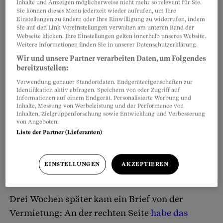
Inhalte und Anzeigen möglicherweise nicht mehr so relevant für Sie.
Sie können dieses Menü jederzeit wieder aufrufen, um Ihre
1. Anbieter wählen
Einstellungen zu ändern oder Ihre Einwilligung zu widerrufen, indem
Sie auf den Link Voreinstellungen verwalten am unteren Rand der
Webseite klicken. Ihre Einstellungen gelten innerhalb unseres Website.
2. Übernahme­protokoll erstellen
Mit einer kurzen Onlinerecherche stellen Sie fest,
Weitere Informationen finden Sie in unserer Datenschutzerklärung.
welche Erfahrungen andere Leute gemacht
Wir und unsere Partner verarbeiten Daten, um Folgendes
bereitzustellen:
haben. Das lohnt sich besonders bei unbekannten
3. Übergabeprotokoll nach der Nutzung
Bestehen Sie bei der Übernahme des Wagens auf
Verwendung genauer Standortdaten. Endgeräteeigenschaften zur
Anbietern.
einem Protokoll, in dem alle Mängel und Kratzer
Identifikation aktiv abfragen. Speichern von oder Zugriff auf
Bestehen Sie darauf, dass das Auto kurz inspiziert
Informationen auf einem Endgerät. Personalisierte Werbung und
am Fahrzeug aufgeführt sind. Falls Sie das Auto
Als sie den Kleinbus zurückbrachte, waren bei
Inhalte, Messung von Werbeleistung und der Performance von
wird, wenn Sie es wieder abgeben. Falls der
vollgetankt zurückbringen müssen, sollte es bei
Inhalten, Zielgruppenforschung sowie Entwicklung und Verbesserung
der Vermietung in Zürich die Lichter aus. Kein
Anbieter Schäden geltend macht, muss er diese
von Angeboten.
der Übernahme ebenfalls vollgetankt sein.
Mensch mehr da. Andrea Eicher (Name
Liste der Partner (Lieferanten)
beweisen können.
geändert) stellte den Wagen ab, warf den
Schlüssel in den Briefkasten und dachte: Alles
EINSTELLUNGEN
AKZEPTIEREN
perfekt gelaufen.
Drei Wochen später kam ein Brief von der
Vermietung: An der rechten Seite
habe das