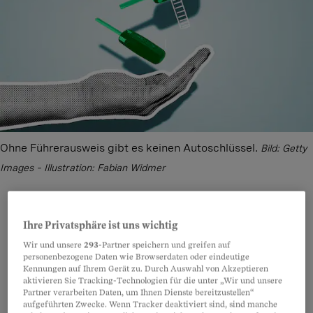
Ohne Führerausweis gibt es keinen Autoschlüssel.
Bild: Getty
Images – Illustration: Fabian Widmer
Ihre Privatsphäre ist uns wichtig
Teilen
Anhören
Merken
Kommentare
Wir und unsere
293
-Partner speichern und greifen auf
personenbezogene Daten wie Browserdaten oder eindeutige
Kennungen auf Ihrem Gerät zu. Durch Auswahl von Akzeptieren
Drei Checks, bevor Sie ein Auto
Artikel teilen
aktivieren Sie Tracking-Technologien für die unter „Wir und unsere
mieten
Partner verarbeiten Daten, um Ihnen Dienste bereitzustellen“
aufgeführten Zwecke. Wenn Tracker deaktiviert sind, sind manche