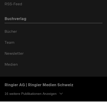
RSS-Feed
Buchverlag
Bücher
Team
Newsletter
Medien
Ringier AG | Ringier Medien Schweiz
16
weitere Publikationen Anzeigen