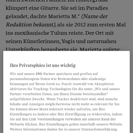
klimpert eine Gitarre. Sie sei im Paradies
gelandet, dachte Marietta M.*
(Name der
Redaktion bekannt)
, als sie 2012 zum ersten Mal
ins mexikanische Tulum reiste. Der Ort mit
seinen Künstlerinnen, Yogis und naturnahen
Unterkünften bezauberte sie. Marietta spürte:
Eines Tages wird sie hier leben.
Ihre Privatsphäre ist uns wichtig
Wir und unsere
293
-Partner speichern und greifen auf
Partnerinhalte
personenbezogene Daten wie Browserdaten oder eindeutige
Kennungen auf Ihrem Gerät zu. Durch Auswahl von Akzeptieren
aktivieren Sie Tracking-Technologien für die unter „Wir und unsere
Partner verarbeiten Daten, um Ihnen Dienste bereitzustellen“
aufgeführten Zwecke. Wenn Tracker deaktiviert sind, sind manche
Inhalte und Anzeigen möglicherweise nicht mehr so relevant für Sie.
Sie können dieses Menü jederzeit wieder aufrufen, um Ihre
Einstellungen zu ändern oder Ihre Einwilligung zu widerrufen, indem
Sie auf den Link Voreinstellungen verwalten am unteren Rand der
Webseite klicken. Ihre Einstellungen gelten innerhalb unseres Website.
Weitere Informationen finden Sie in unserer Datenschutzerklärung.