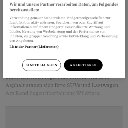
Wir und unsere Partner verarbeiten Daten, um Folgendes
bereitzustellen:
Verwendung genauer Standortdaten. Endgeräteeigenschaften zur
Identifikation aktiv abfragen. Speichern von oder Zugriff auf
Informationen auf einem Endgerät. Personalisierte Werbung und
Inhalte, Messung von Werbeleistung und der Performance von
2017 macht die Zürcherin ihren Traum wahr. Sie
Inhalten, Zielgruppenforschung sowie Entwicklung und Verbesserung
von Angeboten.
zieht auf die Yucatán-Halbinsel. Kurz darauf
Liste der Partner (Lieferanten)
geht der Bauboom so richtig los. Das Paradies
wird zubetoniert. Hotelblock an Hotelblock reiht
EINSTELLUNGEN
AKZEPTIEREN
sich an der einst palmengesäumten Sandstrasse
durch den Dschungel zum Strand. Auf dem
Asphalt stauen sich fette SUVs und Lastwagen.
Am Rand liegen überfahrene Wildtiere.