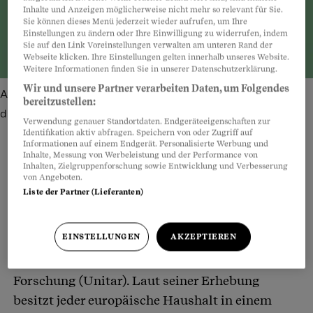
Inhalte und Anzeigen möglicherweise nicht mehr so relevant für Sie.
Sie können dieses Menü jederzeit wieder aufrufen, um Ihre
Einstellungen zu ändern oder Ihre Einwilligung zu widerrufen, indem
Sie auf den Link Voreinstellungen verwalten am unteren Rand der
Webseite klicken. Ihre Einstellungen gelten innerhalb unseres Website.
Weitere Informationen finden Sie in unserer Datenschutzerklärung.
Wir und unsere Partner verarbeiten Daten, um Folgendes
Alte Elektrogeräte: Recycling ist Pflicht – und trotzdem nur
bereitzustellen:
die zweitbeste Lösung.
Bild: N Universe/Shutterstock
Verwendung genauer Standortdaten. Endgeräteeigenschaften zur
Identifikation aktiv abfragen. Speichern von oder Zugriff auf
Informationen auf einem Endgerät. Personalisierte Werbung und
Inhalte, Messung von Werbeleistung und der Performance von
Inhalten, Zielgruppenforschung sowie Entwicklung und Verbesserung
von Angeboten.
Teilen
Anhören
Merken
Kommentare
Liste der Partner (Lieferanten)
Loslassen ist nicht jedermanns Sache. Das
Artikel teilen
EINSTELLUNGEN
AKZEPTIEREN
zeigen die jüngsten Ergebnisse des Instituts der
Vereinten Nationen für Ausbildung und
Forschung (Unitar). Laut seiner Erhebung
besitzt jeder europäische Haushalt in einem