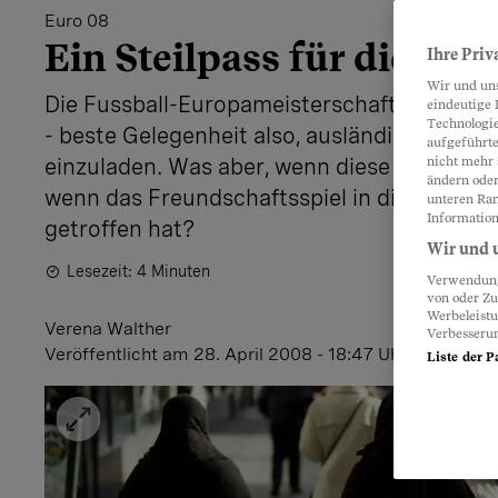
Euro 08
Ein Steilpass für die Lie
Ihre Priv
Wir und un
Die Fussball-Europameisterschaft hat etwa
eindeutige 
Technologie
- beste Gelegenheit also, ausländische Freu
aufgeführte
einzuladen. Was aber, wenn diese nicht me
nicht mehr 
ändern oder
wenn das Freundschaftsspiel in die Verläng
unteren Ran
Information
getroffen hat?
Wir und u
Lesezeit: 4 Minuten
Verwendung 
von oder Zu
Werbeleist
Verena Walther
Verbesseru
Veröffentlicht
am 28. April 2008 - 18:47 Uhr
Liste der P