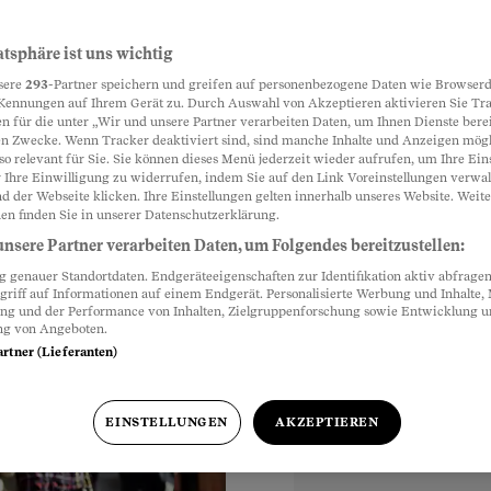
be
atsphäre ist uns wichtig
Partnerinhalte
sere
293
-Partner speichern und greifen auf personenbezogene Daten wie Browserd
s Völkerverbindendes
Kennungen auf Ihrem Gerät zu. Durch Auswahl von Akzeptieren aktivieren Sie Tr
n für die unter „Wir und unsere Partner verarbeiten Daten, um Ihnen Dienste berei
nde in die Schweiz
n Zwecke. Wenn Tracker deaktiviert sind, sind manche Inhalte und Anzeigen mög
hr gehen wollen? Oder
so relevant für Sie. Sie können dieses Menü jederzeit wieder aufrufen, um Ihre Ein
 Ihre Einwilligung zu widerrufen, indem Sie auf den Link Voreinstellungen verwa
erung geht, weil Amor
d der Webseite klicken. Ihre Einstellungen gelten innerhalb unseres Website. Weite
en finden Sie in unserer Datenschutzerklärung.
nsere Partner verarbeiten Daten, um Folgendes bereitzustellen:
genauer Standortdaten. Endgeräteeigenschaften zur Identifikation aktiv abfragen
griff auf Informationen auf einem Endgerät. Personalisierte Werbung und Inhalte
ung und der Performance von Inhalten, Zielgruppenforschung sowie Entwicklung 
ng von Angeboten.
artner (Lieferanten)
EINSTELLUNGEN
AKZEPTIEREN