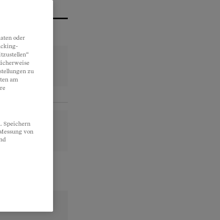
aten oder
acking-
tzustellen“
licherweise
stellungen zu
lten am
re
. Speichern
, Messung von
und