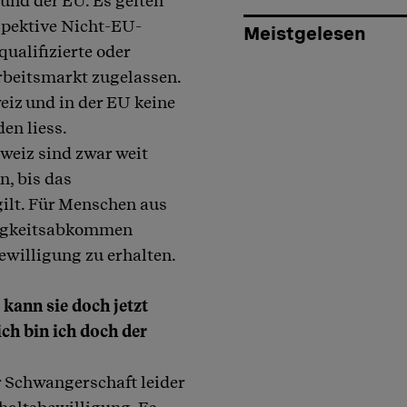
nd der EU. Es gelten
spektive Nicht-EU-
Meistgelesen
ualifizierte oder
Arbeitsmarkt zugelassen.
eiz und in der EU keine
den liess.
eiz sind zwar weit
n, bis das
ilt. Für Menschen aus
gigkeitsabkommen
bewilligung zu erhalten.
kann sie doch jetzt
ich bin ich doch der
r Schwangerschaft leider