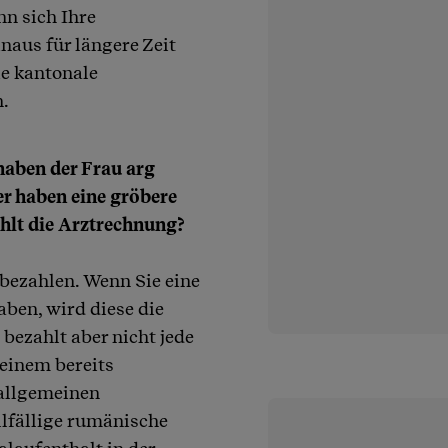
nn sich Ihre
naus für längere Zeit
e kantonale
.
haben der Frau arg
er haben eine gröbere
lt die Arztrechnung?
bezahlen. Wenn Sie eine
ben, wird diese die
bezahlt aber nicht jede
einem bereits
 allgemeinen
lfällige rumänische