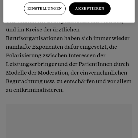
gefordert. Das Schweizerische Rote Kreuz
EINSTELLUNGEN
AKZEPTIEREN
schliesslich ist mit der Themenstellung über das
Schweizerische Blutspendezentrum vertraut,
und im Kreise der ärztlichen
Berufsorganisationen haben sich immer wieder
namhafte Exponenten dafür eingesetzt, die
Polarisierung zwischen Interessen der
Leistungserbringer und der PatientInnen durch
Modelle der Moderation, der einvernehmlichen
Begutachtung usw. zu entschärfen und vor allem
zu entkriminalisieren.