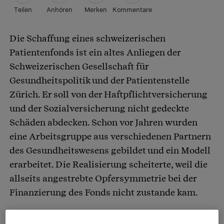
Teilen
Anhören
Merken
Kommentare
Die Schaffung eines schweizerischen
Artikel teilen
Patientenfonds ist ein altes Anliegen der
Schweizerischen Gesellschaft für
Gesundheitspolitik und der Patientenstelle
Zürich. Er soll von der Haftpflichtversicherung
und der Sozialversicherung nicht gedeckte
Schäden abdecken. Schon vor Jahren wurden
eine Arbeitsgruppe aus verschiedenen Partnern
des Gesundheitswesens gebildet und ein Modell
erarbeitet. Die Realisierung scheiterte, weil die
allseits angestrebte Opfersymmetrie bei der
Finanzierung des Fonds nicht zustande kam.