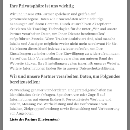
Partnerinhalte
Ihre Privatsphäre ist uns wichtig
Wir und unsere
293
-Partner speichern und greifen auf
personenbezogene Daten wie Browserdaten oder eindeutige
Kennungen auf Ihrem Gerät zu. Durch Auswahl von Akzeptieren
aktivieren Sie Tracking-Technologien für die unter „Wir und unsere
Partner verarbeiten Daten, um Ihnen Dienste bereitzustellen“
aufgeführten Zwecke. Wenn Tracker deaktiviert sind, sind manche
Inhalte und Anzeigen möglicherweise nicht mehr so relevant für Sie.
Sie können dieses Menü jederzeit wieder aufrufen, um Ihre
Einstellungen zu ändern oder Ihre Einwilligung zu widerrufen, indem
Sie auf den Link Voreinstellungen verwalten am unteren Rand der
Webseite klicken. Ihre Einstellungen gelten innerhalb unseres Website.
Weitere Informationen finden Sie in unserer Datenschutzerklärung.
Wir und unsere Partner verarbeiten Daten, um Folgendes
bereitzustellen:
Verwendung genauer Standortdaten. Endgeräteeigenschaften zur
Auch der Beobachter, vor allem ihr langjähriger
Identifikation aktiv abfragen. Speichern von oder Zugriff auf
Informationen auf einem Endgerät. Personalisierte Werbung und
Chefredaktor Josef Rennhart, hat sich während
Inhalte, Messung von Werbeleistung und der Performance von
langer Zeit mit diesem Themenbereich
Inhalten, Zielgruppenforschung sowie Entwicklung und Verbesserung
von Angeboten.
auseinandergesetzt und eine Lösung im
Liste der Partner (Lieferanten)
Interesse der Patientinnen und Patienten