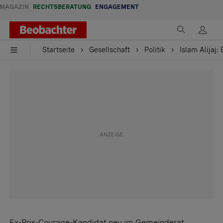
MAGAZIN
RECHTSBERATUNG
ENGAGEMENT
Startseite
Gesellschaft
Politik
Islam Alijaj
Ex-Prix-Courage-Kandidat neu im Gemeinderat