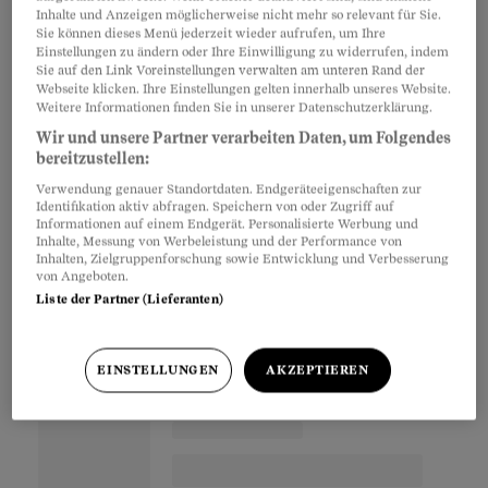
Inhalte und Anzeigen möglicherweise nicht mehr so relevant für Sie.
zählen Menschen mit Migrationshintergrund
Sie können dieses Menü jederzeit wieder aufrufen, um Ihre
Einstellungen zu ändern oder Ihre Einwilligung zu widerrufen, indem
und 16-Jährige, aber auch Menschen unter
Sie auf den Link Voreinstellungen verwalten am unteren Rand der
umfassender Beistandschaft. Sie gingen
Webseite klicken. Ihre Einstellungen gelten innerhalb unseres Website.
Weitere Informationen finden Sie in unserer Datenschutzerklärung.
nämlich bisher vergessen. Ein weiteres Thema,
Wir und unsere Partner verarbeiten Daten, um Folgendes
das mir am Herzen liegt, ist die Klimapolitik.
bereitzustellen:
Denn wenn das Klima verrückt spielt, trifft es
Verwendung genauer Standortdaten. Endgeräteeigenschaften zur
Menschen am Rand der Gesellschaft als Erstes.
Identifikation aktiv abfragen. Speichern von oder Zugriff auf
Informationen auf einem Endgerät. Personalisierte Werbung und
Um sie zu schützen, müssen wir
Inhalte, Messung von Werbeleistung und der Performance von
Inhalten, Zielgruppenforschung sowie Entwicklung und Verbesserung
zusammenarbeiten und schnell umfassende
von Angeboten.
Massnahmen ergreifen.
Liste der Partner (Lieferanten)
EINSTELLUNGEN
AKZEPTIEREN
Partnerinhalte