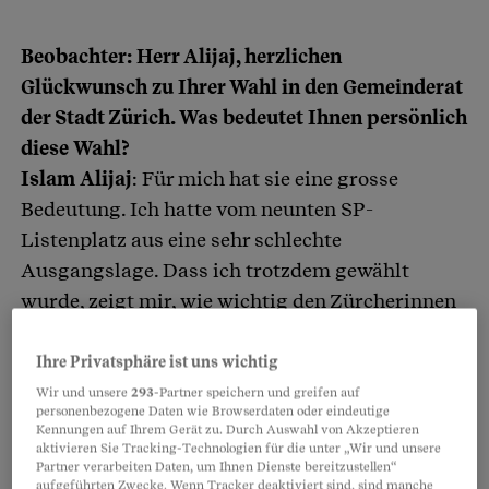
Beobachter: Herr Alijaj, herzlichen
Artikel teilen
Glückwunsch zu Ihrer Wahl in den Gemeinderat
der Stadt Zürich. Was bedeutet Ihnen persönlich
diese Wahl?
Islam Alijaj
: Für mich hat sie eine grosse
Bedeutung. Ich hatte vom neunten SP-
Listenplatz aus eine sehr schlechte
Ausgangslage. Dass ich trotzdem gewählt
wurde, zeigt mir, wie wichtig den Zürcherinnen
und Zürchern das Thema Inklusion ist.
Ihre Privatsphäre ist uns wichtig
Wir und unsere
293
-Partner speichern und greifen auf
personenbezogene Daten wie Browserdaten oder eindeutige
Wie wollen Sie das Thema konkret anpacken?
Kennungen auf Ihrem Gerät zu. Durch Auswahl von Akzeptieren
aktivieren Sie Tracking-Technologien für die unter „Wir und unsere
In einem ersten Schritt möchte ich das
Stimm-
Partner verarbeiten Daten, um Ihnen Dienste bereitzustellen“
und Wahlrecht für alle
vorantreiben. Dazu
aufgeführten Zwecke. Wenn Tracker deaktiviert sind, sind manche