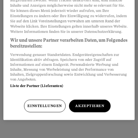
aufgeführten Zwecke. Wenn Tracker deaktiviert sind, sind manche
Inhalte und Anzeigen möglicherweise nicht mehr so relevant für Sie.
Sie können dieses Menü jederzeit wieder aufrufen, um Ihre
Einstellungen zu ändern oder Ihre Einwilligung zu widerrufen, indem
Sie auf den Link Voreinstellungen verwalten am unteren Rand der
Webseite klicken. Ihre Einstellungen gelten innerhalb unseres Website.
Weitere Informationen finden Sie in unserer Datenschutzerklärung.
Quelle: Beobachter / Anne Seeger und Andrea Klaiber
Wir und unsere Partner verarbeiten Daten, um Folgendes
bereitzustellen:
Wahrscheinlichkeit, sich über das
Verwendung genauer Standortdaten. Endgeräteeigenschaften zur
Identifikation aktiv abfragen. Speichern von oder Zugriff auf
Wahlergebnis aufzuregen
Informationen auf einem Endgerät. Personalisierte Werbung und
Inhalte, Messung von Werbeleistung und der Performance von
Inhalten, Zielgruppenforschung sowie Entwicklung und Verbesserung
von Angeboten.
Liste der Partner (Lieferanten)
EINSTELLUNGEN
AKZEPTIEREN