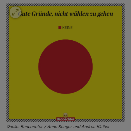
Quelle: Beobachter / Anne Seeger und Andrea Klaiber