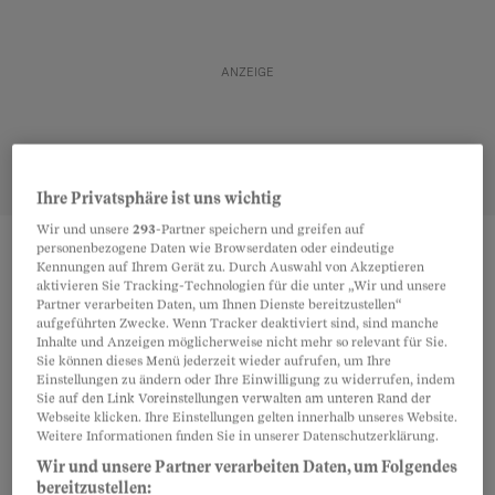
Ihre Privatsphäre ist uns wichtig
Wir und unsere
293
-Partner speichern und greifen auf
personenbezogene Daten wie Browserdaten oder eindeutige
Kennungen auf Ihrem Gerät zu. Durch Auswahl von Akzeptieren
Teilen
Merken
aktivieren Sie Tracking-Technologien für die unter „Wir und unsere
Partner verarbeiten Daten, um Ihnen Dienste bereitzustellen“
aufgeführten Zwecke. Wenn Tracker deaktiviert sind, sind manche
Der Begriff Präzedenzfall kommt vom
Artikel teilen
Inhalte und Anzeigen möglicherweise nicht mehr so relevant für Sie.
Sie können dieses Menü jederzeit wieder aufrufen, um Ihre
englischen Wort «precedent», was auf Deutsch
Einstellungen zu ändern oder Ihre Einwilligung zu widerrufen, indem
«vorhergehend» oder «vorausgehend» bedeutet.
Sie auf den Link Voreinstellungen verwalten am unteren Rand der
Webseite klicken. Ihre Einstellungen gelten innerhalb unseres Website.
Ein Präzedenzfall ist die frühere Entscheidung
Weitere Informationen finden Sie in unserer Datenschutzerklärung.
eines Falles, der in gleichgearteten Fällen
Wir und unsere Partner verarbeiten Daten, um Folgendes
bereitzustellen:
berücksichtigt wird.