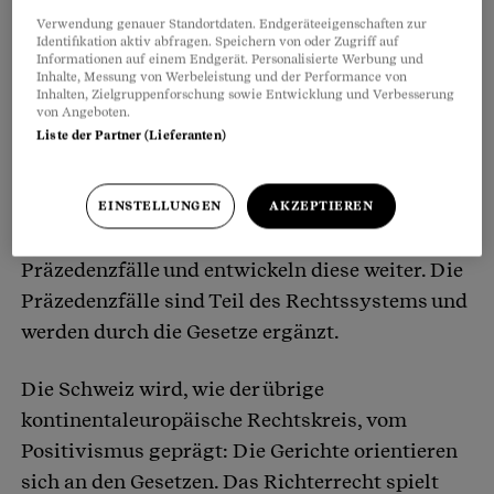
Verwendung genauer Standortdaten. Endgeräteeigenschaften zur
Identifikation aktiv abfragen. Speichern von oder Zugriff auf
Wichtig sind Präzedenzfälle vor allem in
Informationen auf einem Endgerät. Personalisierte Werbung und
Inhalte, Messung von Werbeleistung und der Performance von
Rechtskreisen, die vom «
Common Law
» geprägt
Inhalten, Zielgruppenforschung sowie Entwicklung und Verbesserung
sind (England, Irland, USA, Kanada, Australien,
von Angeboten.
Liste der Partner (Lieferanten)
Neuseeland, Südafrika und weitere andere
Staaten, die dem Commonwealth angehören
respektive angehörten). Die Richterinnen und
EINSTELLUNGEN
AKZEPTIEREN
Richter stützen sich in ihrem Urteil auf die
Präzedenzfälle und entwickeln diese weiter. Die
Präzedenzfälle sind Teil des Rechtssystems und
werden durch die Gesetze ergänzt.
Die Schweiz wird, wie der übrige
kontinentaleuropäische Rechtskreis, vom
Positivismus geprägt: Die Gerichte orientieren
sich an den Gesetzen. Das Richterrecht spielt