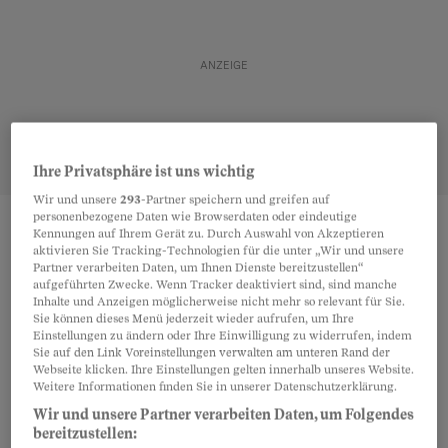
Ihre Privatsphäre ist uns wichtig
Wir und unsere
293
-Partner speichern und greifen auf
personenbezogene Daten wie Browserdaten oder eindeutige
Kennungen auf Ihrem Gerät zu. Durch Auswahl von Akzeptieren
Teilen
Merken
aktivieren Sie Tracking-Technologien für die unter „Wir und unsere
Partner verarbeiten Daten, um Ihnen Dienste bereitzustellen“
aufgeführten Zwecke. Wenn Tracker deaktiviert sind, sind manche
Täuschung bedeutet, dass jemand eine andere
Inhalte und Anzeigen möglicherweise nicht mehr so relevant für Sie.
Artikel teilen
Sie können dieses Menü jederzeit wieder aufrufen, um Ihre
Person dazu bringt, eine falsche Vorstellung von
Einstellungen zu ändern oder Ihre Einwilligung zu widerrufen, indem
Sie auf den Link Voreinstellungen verwalten am unteren Rand der
der Wirklichkeit zu haben. Eine Täuschung kann
Webseite klicken. Ihre Einstellungen gelten innerhalb unseres Website.
aktiv erfolgen, indem falsche Tatsachen
Weitere Informationen finden Sie in unserer Datenschutzerklärung.
vorgespiegelt werden, oder passiv durch das
Wir und unsere Partner verarbeiten Daten, um Folgendes
bereitzustellen:
Verschweigen von Tatsachen – sofern eine