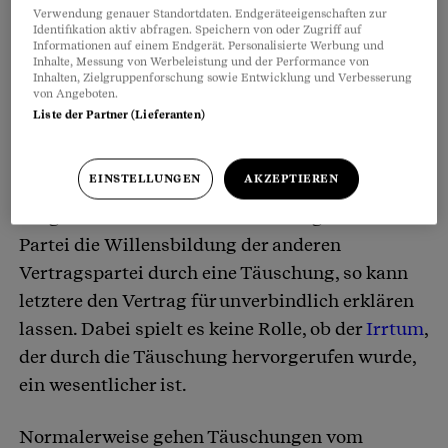
Verwendung genauer Standortdaten. Endgeräteeigenschaften zur
Aufklärungspflicht besteht.
Identifikation aktiv abfragen. Speichern von oder Zugriff auf
Informationen auf einem Endgerät. Personalisierte Werbung und
Inhalte, Messung von Werbeleistung und der Performance von
Im juristischen Sinne sind absichtliche
Inhalten, Zielgruppenforschung sowie Entwicklung und Verbesserung
von Angeboten.
Täuschungen zum Beispiel im
Liste der Partner (Lieferanten)
Obligationenrecht
beim Vertragsabschluss
relevant. Ein
Vertrag
wird abgeschlossen, indem
EINSTELLUNGEN
AKZEPTIEREN
übereinstimmende Willenserklärungen
ausgetauscht werden. Beeinträchtigt die eine
Partei die Willensbildung der anderen
Vertragspartei durch eine Täuschung, so kann
letztere den Vertrag für unverbindlich erklären
lassen. Dabei spielt es keine Rolle, ob der
Irrtum
,
der durch die Täuschung hervorgerufen wurde,
ein wesentlicher ist.
Normalerweise gehen Täuschungen vom