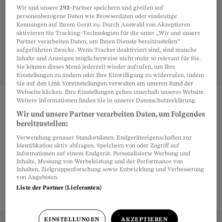
Wir und unsere
293
-Partner speichern und greifen auf
personenbezogene Daten wie Browserdaten oder eindeutige
Kennungen auf Ihrem Gerät zu. Durch Auswahl von Akzeptieren
aktivieren Sie Tracking-Technologien für die unter „Wir und unsere
Partner verarbeiten Daten, um Ihnen Dienste bereitzustellen“
aufgeführten Zwecke. Wenn Tracker deaktiviert sind, sind manche
Inhalte und Anzeigen möglicherweise nicht mehr so relevant für Sie.
Sie können dieses Menü jederzeit wieder aufrufen, um Ihre
Einstellungen zu ändern oder Ihre Einwilligung zu widerrufen, indem
Sie auf den Link Voreinstellungen verwalten am unteren Rand der
Webseite klicken. Ihre Einstellungen gelten innerhalb unseres Website.
Weitere Informationen finden Sie in unserer Datenschutzerklärung.
Teilen
Merken
Wir und unsere Partner verarbeiten Daten, um Folgendes
bereitzustellen:
Verwendung genauer Standortdaten. Endgeräteeigenschaften zur
keine Einträge zu X
Artikel teilen
Identifikation aktiv abfragen. Speichern von oder Zugriff auf
Informationen auf einem Endgerät. Personalisierte Werbung und
Inhalte, Messung von Werbeleistung und der Performance von
weiter zu
Begriffen mit Y
Inhalten, Zielgruppenforschung sowie Entwicklung und Verbesserung
von Angeboten.
zurück zu
Begriffen mit W
Liste der Partner (Lieferanten)
EINSTELLUNGEN
AKZEPTIEREN